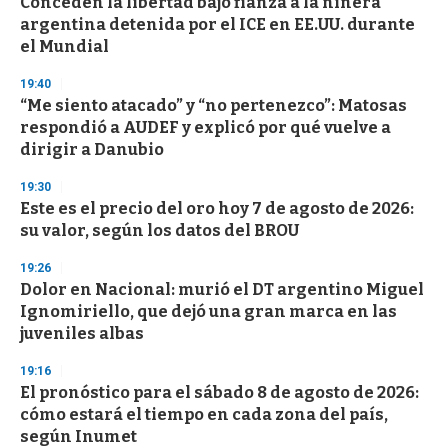
Conceden la libertad bajo fianza a la niñera
s
o
argentina detenida por el ICE en EE.UU. durante
f
el Mundial
3
3
s
19:40
e
“Me siento atacado” y “no pertenezco”: Matosas
c
respondió a AUDEF y explicó por qué vuelve a
o
n
dirigir a Danubio
d
s
19:30
Este es el precio del oro hoy 7 de agosto de 2026:
su valor, según los datos del BROU
19:26
Dolor en Nacional: murió el DT argentino Miguel
Ignomiriello, que dejó una gran marca en las
juveniles albas
19:16
El pronóstico para el sábado 8 de agosto de 2026:
cómo estará el tiempo en cada zona del país,
según Inumet