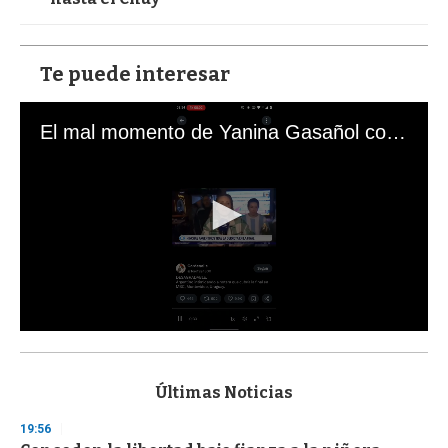
Te puede interesar
El mal momento de Yanina Gasañol con un hincha argentino en "Subrayado"
0
s
e
c
Últimas Noticias
o
n
19:56
d