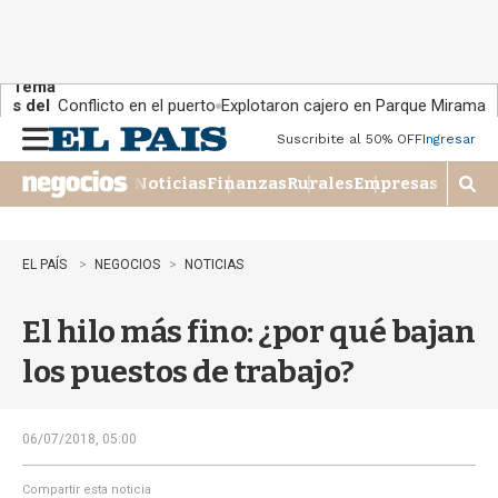
Tema
s del
Conflicto en el puerto
Explotaron cajero en Parque Miramar
día:
Suscribite al 50% OFF
Ingresar
M
e
Noticias
Finanzas
Rurales
Empresas
n
M
u
o
s
t
EL PAÍS
NEGOCIOS
NOTICIAS
r
a
El hilo más fino: ¿por qué bajan
r
b
los puestos de trabajo?
�
s
q
u
06/07/2018, 05:00
e
d
Compartir esta noticia