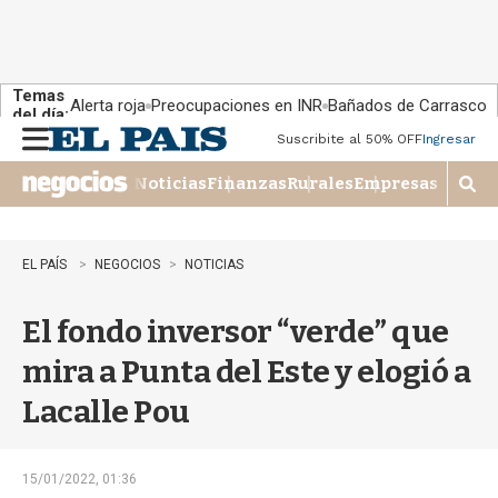
Temas
Alerta roja
Preocupaciones en INR
Bañados de Carrasco
del día:
Suscribite al 50% OFF
Ingresar
M
e
Noticias
Finanzas
Rurales
Empresas
n
M
u
o
s
t
EL PAÍS
NEGOCIOS
NOTICIAS
r
a
El fondo inversor “verde” que
r
b
mira a Punta del Este y elogió a
�
s
Lacalle Pou
q
u
e
d
15/01/2022, 01:36