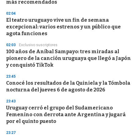
más recomendados
3
3
s
02:04
e
El teatro uruguayo vive un fin de semana
c
excepcional: varios estrenos y un público que
o
n
agota funciones
d
s
02:03
Exclusivo suscriptores
100 años de Aníbal Sampayo: tres miradas al
pionero de la canción uruguaya que llegó a Japón
y conquistó TikTok
23:45
Conocé los resultados de la Quiniela y la Tómbola
nocturna del jueves 6 de agosto de 2026
23:43
Uruguay cerró el grupo del Sudamericano
Femenino con derrota ante Argentina y jugará
por el quinto puesto
23:27