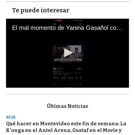
Te puede interesar
El mal momento de Yanina Gasañol con un hincha argentino en "Subrayado"
0
s
e
c
Últimas Noticias
o
n
02:25
d
Qué hacer en Montevideo este fin de semana: La
s
o
K'onga en el Antel Arena, Gustaf en el Movie y
f