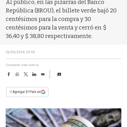
a
Al público, en las pizarras del Banco
República (BROU), el billete verde bajó 20
centésimos para la compra y 30
centésimos para la venta y cerró en $
36,40 y $ 38,80 respectivamente.
26/03/2024, 03:50
Compartir esta noticia
F
W
T
L
E
a
h
w
i
m
c
a
i
n
a
e
t
t
k
i
+
Agregar El País en
b
s
t
e
l
o
A
e
d
o
p
r
I
k
p
n