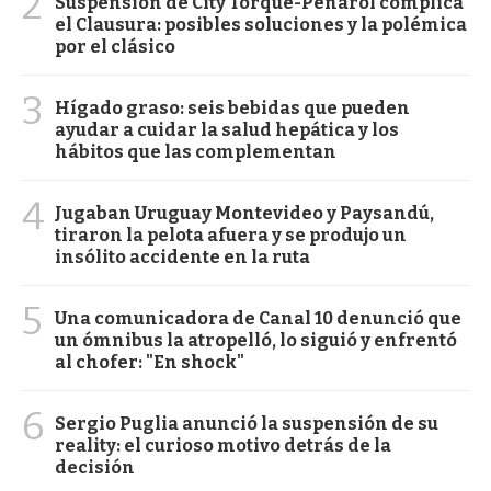
2
Suspensión de City Torque-Peñarol complica
el Clausura: posibles soluciones y la polémica
por el clásico
3
Hígado graso: seis bebidas que pueden
ayudar a cuidar la salud hepática y los
hábitos que las complementan
4
Jugaban Uruguay Montevideo y Paysandú,
tiraron la pelota afuera y se produjo un
insólito accidente en la ruta
5
Una comunicadora de Canal 10 denunció que
un ómnibus la atropelló, lo siguió y enfrentó
al chofer: "En shock"
6
Sergio Puglia anunció la suspensión de su
reality: el curioso motivo detrás de la
decisión