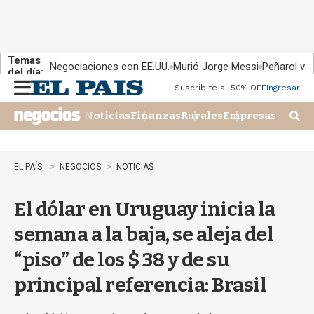
Temas
Negociaciones con EE.UU.
Murió Jorge Messi
Peñarol vs
del día:
Suscribite al 50% OFF
Ingresar
M
e
Noticias
Finanzas
Rurales
Empresas
n
M
u
o
s
t
EL PAÍS
NEGOCIOS
NOTICIAS
r
a
El dólar en Uruguay inicia la
r
b
semana a la baja, se aleja del
�
s
“piso” de los $ 38 y de su
q
u
principal referencia: Brasil
e
d