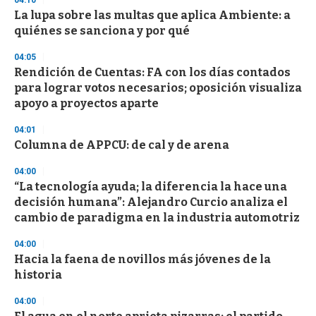
04:10
e
La lupa sobre las multas que aplica Ambiente: a
c
quiénes se sanciona y por qué
o
n
d
04:05
s
Rendición de Cuentas: FA con los días contados
para lograr votos necesarios; oposición visualiza
apoyo a proyectos aparte
04:01
Columna de APPCU: de cal y de arena
04:00
“La tecnología ayuda; la diferencia la hace una
decisión humana”: Alejandro Curcio analiza el
cambio de paradigma en la industria automotriz
04:00
Hacia la faena de novillos más jóvenes de la
historia
04:00