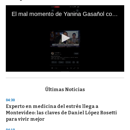
El mal momento de Yanina Gasañol con un hincha argentino en "Subrayado"
0
s
e
c
Últimas Noticias
o
n
04:30
d
Experto en medicina del estrés llega a
s
o
Montevideo: las claves de Daniel López Rosetti
f
para vivir mejor
3
3
s