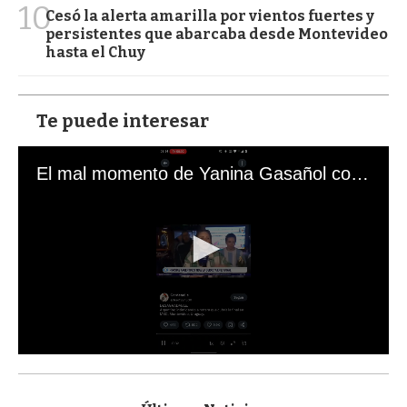
10
Cesó la alerta amarilla por vientos fuertes y
persistentes que abarcaba desde Montevideo
hasta el Chuy
Te puede interesar
El mal momento de Yanina Gasañol con un hincha argentino en "Subrayado"
0
s
e
c