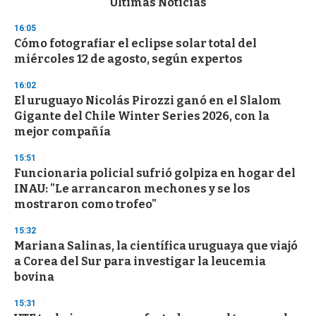
Últimas Noticias
o
n
16:05
d
Cómo fotografiar el eclipse solar total del
s
o
miércoles 12 de agosto, según expertos
f
3
16:02
3
s
El uruguayo Nicolás Pirozzi ganó en el Slalom
e
Gigante del Chile Winter Series 2026, con la
c
mejor compañía
o
n
d
15:51
s
Funcionaria policial sufrió golpiza en hogar del
INAU: "Le arrancaron mechones y se los
mostraron como trofeo"
15:32
Mariana Salinas, la científica uruguaya que viajó
a Corea del Sur para investigar la leucemia
bovina
15:31