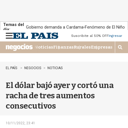
Temas del
Gobierno demanda a Cardama
Fenómeno de El Niño
día:
Suscribite al 50% OFF
Ingresar
M
e
Noticias
Finanzas
Rurales
Empresas
n
M
u
o
s
t
EL PAÍS
NEGOCIOS
NOTICIAS
r
a
El dólar bajó ayer y cortó una
r
b
racha de tres aumentos
�
s
consecutivos
q
u
e
d
10/11/2022, 23:41