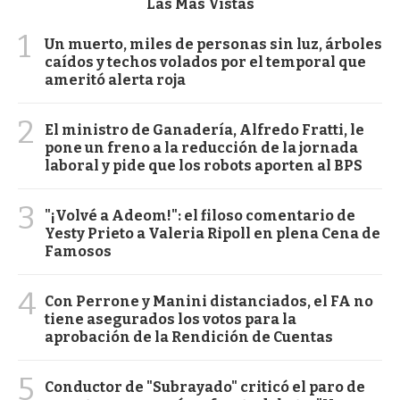
Las Más Vistas
1
Un muerto, miles de personas sin luz, árboles
caídos y techos volados por el temporal que
ameritó alerta roja
2
El ministro de Ganadería, Alfredo Fratti, le
pone un freno a la reducción de la jornada
laboral y pide que los robots aporten al BPS
3
"¡Volvé a Adeom!": el filoso comentario de
Yesty Prieto a Valeria Ripoll en plena Cena de
Famosos
4
Con Perrone y Manini distanciados, el FA no
tiene asegurados los votos para la
aprobación de la Rendición de Cuentas
5
Conductor de "Subrayado" criticó el paro de