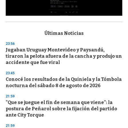
0
s
e
c
Últimas Noticias
o
n
23:56
d
Jugaban Uruguay Montevideo y Paysandú,
s
o
tiraron la pelota afuera de la cancha y produjo un
f
accidente que fue viral
3
3
s
23:45
e
Conocé los resultados de la Quiniela y la Tómbola
c
nocturna del sábado 8 de agosto de 2026
o
n
d
21:59
s
"Que se juegue el fin de semana que viene": la
postura de Peñarol sobre la fijación del partido
ante City Torque
21:59