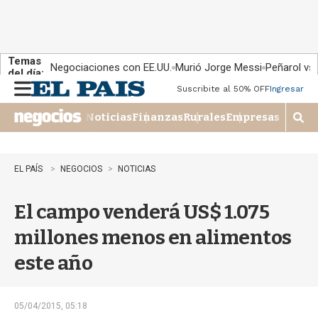
Temas
Negociaciones con EE.UU.
Murió Jorge Messi
Peñarol vs
del día:
Suscribite al 50% OFF
Ingresar
M
e
Noticias
Finanzas
Rurales
Empresas
n
M
u
o
s
t
EL PAÍS
NEGOCIOS
NOTICIAS
r
a
El campo venderá US$ 1.075
r
b
millones menos en alimentos
�
s
este año
q
u
e
d
05/04/2015, 05:18