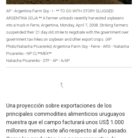
AP - Argentina Farm Soy - I - ** TO GO WITH STORY SLUGGED
ARGENTINA SOJA ** A farmer unloads recently harvested soybeans
into a truck in Ferre, Argentina, Monday, April 7, 2008. Striking farmers
suspended their 21 day old strike to negotiate with the government over
government tax hikes on soybean and other export crops. (AP
Photo/Natacha Pisarenko) Argentina Farm Soy - Ferre - ARG - Natacha
Pisarenko - NP CL**MEX**
Natacha Pisarenko - STF - AP - A/AP
Una proyección sobre exportaciones de los
principales commodities alimenticios uruguayos
muestra que el campo facturará unos US$ 1.000
millones menos este año respecto al año pasado.