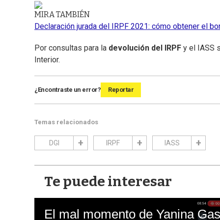
MIRA TAMBIÉN
Declaración jurada del IRPF 2021: cómo obtener el bor
Por consultas para la
devolución del IRPF
y el IASS 
Interior.
¿Encontraste un error?
Reportar
Temas relacionados
DGI
IRPF
IASS
Te puede interesar