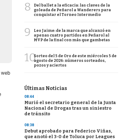
8
Del ballet a la eficacia: las claves de la
goleada de Peñarol a Wanderers para
conquistar el Torneo Intermedio
9
Leo Jaime: de la marca que alcanzó en
apenas cuatro partidos en Peñarol al
MVP de la final con más que gambetas
10
Sorteo del 5 de Oro de este miércoles 5 de
agosto de 2026: números sorteados,
pozos y aciertos
a web
Últimas Noticias
e
08:44
Murió el secretario general de la Junta
Nacional de Drogas tras un siniestro
de tránsito
08:38
Debut aprobado para Federico Viñas,
que anotó el 3-0 de Toluca por Leagues