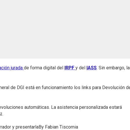
ación jurada
de forma digital del
IRPF
y del
IASS
. Sin embargo, l
neral de DGI está en funcionamiento los links para Devolución d
devoluciones automáticas. La asistencia personalizada estará
GI.
rador y presentarla
By
Fabian Tiscornia