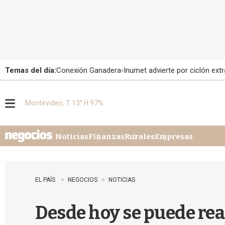
Temas del día:
Conexión Ganadera
Inumet advierte por ciclón extr
Montevideo, T 13° H 97%
M
e
n
u
Noticias
Finanzas
Rurales
Empresas
EL PAÍS
NEGOCIOS
NOTICIAS
Desde hoy se puede real