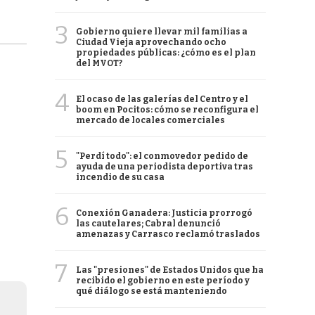
3
Gobierno quiere llevar mil familias a
Ciudad Vieja aprovechando ocho
propiedades públicas: ¿cómo es el plan
del MVOT?
4
El ocaso de las galerías del Centro y el
boom en Pocitos: cómo se reconfigura el
mercado de locales comerciales
5
"Perdí todo": el conmovedor pedido de
ayuda de una periodista deportiva tras
incendio de su casa
6
Conexión Ganadera: Justicia prorrogó
las cautelares; Cabral denunció
amenazas y Carrasco reclamó traslados
7
Las "presiones" de Estados Unidos que ha
recibido el gobierno en este período y
qué diálogo se está manteniendo