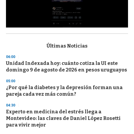
0
s
e
c
Últimas Noticias
o
n
06:00
d
Unidad Indexada hoy: cuánto cotiza la UI este
s
o
domingo 9 de agosto de 2026 en pesos uruguayos
f
3
05:00
3
s
¿Por qué la diabetes y la depresión forman una
e
pareja cada vez más común?
c
o
04:30
n
d
Experto en medicina del estrés llega a
s
Montevideo: las claves de Daniel López Rosetti
para vivir mejor