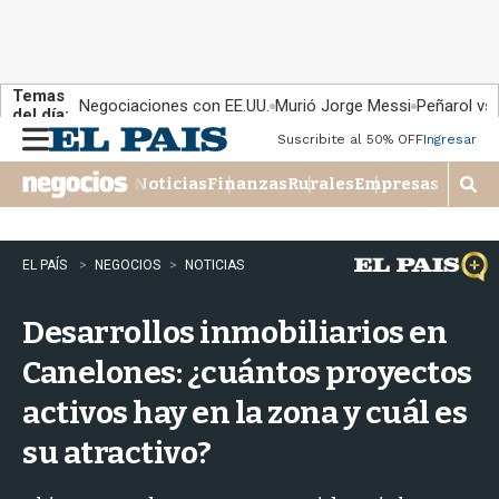
Temas
Negociaciones con EE.UU.
Murió Jorge Messi
Peñarol vs
del día:
Suscribite al 50% OFF
Ingresar
M
e
Noticias
Finanzas
Rurales
Empresas
n
M
u
o
s
t
EL PAÍS
NEGOCIOS
NOTICIAS
r
a
Desarrollos inmobiliarios en
r
b
Canelones: ¿cuántos proyectos
�
s
activos hay en la zona y cuál es
q
u
su atractivo?
e
d