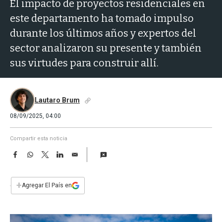
a
El impacto de proyectos residenciales en
este departamento ha tomado impulso
durante los últimos años y expertos del
sector analizaron su presente y también
sus virtudes para construir allí.
Lautaro Brum
08/09/2025, 04:00
Compartir esta noticia
F
W
T
L
E
a
h
w
i
m
c
a
i
n
a
e
t
t
k
i
+
Agregar El País en
b
s
t
e
l
o
A
e
d
o
p
r
I
k
p
n