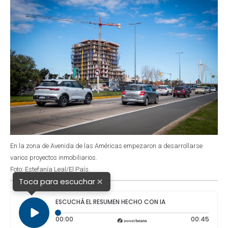
En la zona de Avenida de las Américas empezaron a desarrollarse
varios proyectos inmobiliarios.
Foto: Estefanía Leal/El País.
×
Toca para escuchar
ESCUCHÁ EL RESUMEN HECHO CON IA
Tiempo transcurrido: 0 segundos
Durac
00:00
00:45