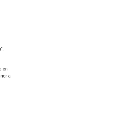
",
o en
enor a