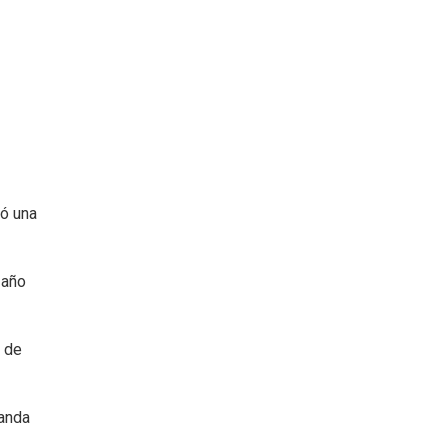
ró una
 año
n de
manda