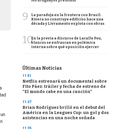
los uruguayos premium
9
La paradoja en la frontera con Brasil:
Rivera no construye edificios hace una
década y Livramento explota con obras
10
En la previa a discurso de Lacalle Pou,
blancos se enfrascan en polémica
interna sobre qué oposición ejercer
Últimas Noticias
11:51
Netflix estrenará un documental sobre
Fito Páez: tráiler y fecha de estreno de
a
“El mundo cabe en una canción”
tad
11:37
Brian Rodríguez brilló en el debut del
América en la Leagues Cup: un gol y dos
 un
asistencias en una noche soñada
en
11:35