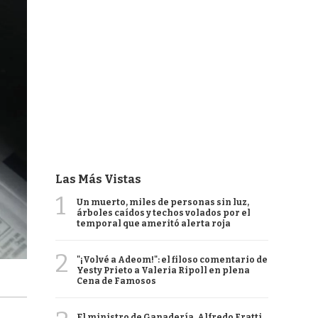
Las Más Vistas
1
Un muerto, miles de personas sin luz,
árboles caídos y techos volados por el
temporal que ameritó alerta roja
2
"¡Volvé a Adeom!": el filoso comentario de
Yesty Prieto a Valeria Ripoll en plena
Cena de Famosos
El ministro de Ganadería, Alfredo Fratti,