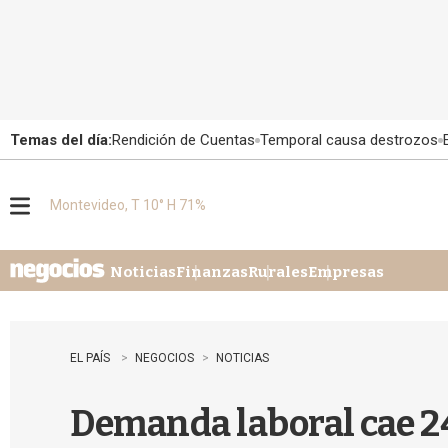
Temas del día:
Rendición de Cuentas
Temporal causa destrozos
Montevideo, T 10° H 71%
M
e
n
u
Noticias
Finanzas
Rurales
Empresas
EL PAÍS
NEGOCIOS
NOTICIAS
Demanda laboral cae 2