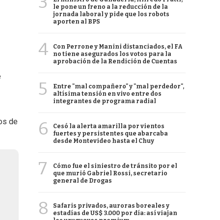
3
le pone un freno a la reducción de la
jornada laboral y pide que los robots
aporten al BPS
4
Con Perrone y Manini distanciados, el FA
no tiene asegurados los votos para la
aprobación de la Rendición de Cuentas
e
5
Entre "mal compañero" y "mal perdedor",
altísima tensión en vivo entre dos
integrantes de programa radial
tos de
6
Cesó la alerta amarilla por vientos
fuertes y persistentes que abarcaba
desde Montevideo hasta el Chuy
7
Cómo fue el siniestro de tránsito por el
que murió Gabriel Rossi, secretario
general de Drogas
8
Safaris privados, auroras boreales y
estadías de US$ 3.000 por día: así viajan