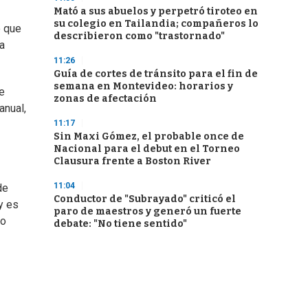
Mató a sus abuelos y perpetró tiroteo en
su colegio en Tailandia; compañeros lo
o que
describieron como "trastornado"
a
11:26
Guía de cortes de tránsito para el fin de
semana en Montevideo: horarios y
e
zonas de afectación
anual,
11:17
Sin Maxi Gómez, el probable once de
Nacional para el debut en el Torneo
Clausura frente a Boston River
11:04
de
Conductor de "Subrayado" criticó el
y es
paro de maestros y generó un fuerte
mo
debate: "No tiene sentido"