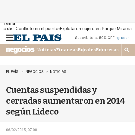
Tema
s del
Conflicto en el puerto
Explotaron cajero en Parque Miramar
día:
Suscribite al 50% OFF
Ingresar
M
e
Noticias
Finanzas
Rurales
Empresas
n
M
u
o
s
t
EL PAÍS
NEGOCIOS
NOTICIAS
r
a
Cuentas suspendidas y
r
b
cerradas aumentaron en 2014
�
s
según Lideco
q
u
e
d
06/02/2015, 07:00