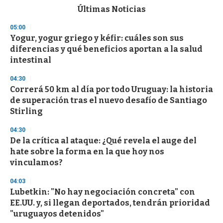
c
Últimas Noticias
o
n
05:00
d
Yogur, yogur griego y kéfir: cuáles son sus
s
o
diferencias y qué beneficios aportan a la salud
f
intestinal
3
3
s
04:30
e
Correrá 50 km al día por todo Uruguay: la historia
c
de superación tras el nuevo desafío de Santiago
o
n
Stirling
d
s
04:30
De la crítica al ataque: ¿Qué revela el auge del
hate sobre la forma en la que hoy nos
vinculamos?
04:03
Lubetkin: "No hay negociación concreta" con
EE.UU. y, si llegan deportados, tendrán prioridad
"uruguayos detenidos"