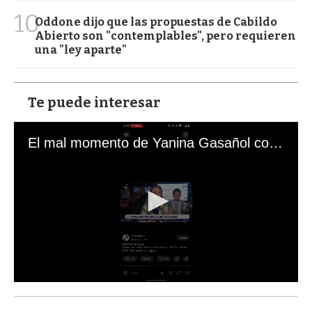
10
Oddone dijo que las propuestas de Cabildo
Abierto son "contemplables", pero requieren
una "ley aparte"
Te puede interesar
El mal momento de Yanina Gasañol con un hincha argentino en "Subrayado"
0
s
e