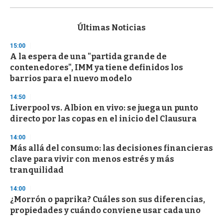
0
s
e
c
Últimas Noticias
o
n
15:00
d
A la espera de una "partida grande de
s
o
contenedores", IMM ya tiene definidos los
f
barrios para el nuevo modelo
3
3
s
14:50
e
Liverpool vs. Albion en vivo: se juega un punto
c
directo por las copas en el inicio del Clausura
o
n
d
14:00
s
Más allá del consumo: las decisiones financieras
clave para vivir con menos estrés y más
tranquilidad
14:00
¿Morrón o paprika? Cuáles son sus diferencias,
propiedades y cuándo conviene usar cada uno