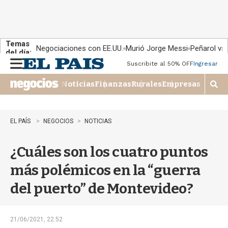
Temas
Negociaciones con EE.UU.
Murió Jorge Messi
Peñarol vs
del día:
Suscribite al 50% OFF
Ingresar
M
e
Noticias
Finanzas
Rurales
Empresas
n
M
u
o
s
t
EL PAÍS
NEGOCIOS
NOTICIAS
r
a
¿Cuáles son los cuatro puntos
r
b
más polémicos en la “guerra
�
s
del puerto” de Montevideo?
q
u
e
d
21/06/2021, 22:52