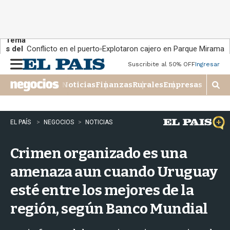
Tema
s del
Conflicto en el puerto
Explotaron cajero en Parque Miramar
día:
Suscribite al 50% OFF
Ingresar
M
e
Noticias
Finanzas
Rurales
Empresas
n
M
u
o
s
t
EL PAÍS
NEGOCIOS
NOTICIAS
r
a
Crimen organizado es una
r
b
amenaza aun cuando Uruguay
�
s
esté entre los mejores de la
q
u
región, según Banco Mundial
e
d