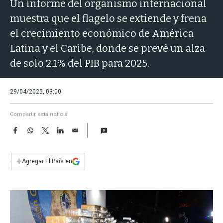
a
Un informe del organismo internacional
muestra que el flagelo se extiende y frena
el crecimiento económico de América
Latina y el Caribe, donde se prevé un alza
de solo 2,1% del PIB para 2025.
29/04/2025, 03:00
Compartir esta noticia
F
W
T
L
E
a
h
w
i
m
c
a
i
n
a
e
t
t
k
i
+
Agregar El País en
b
s
t
e
l
o
A
e
d
o
p
r
I
k
p
n