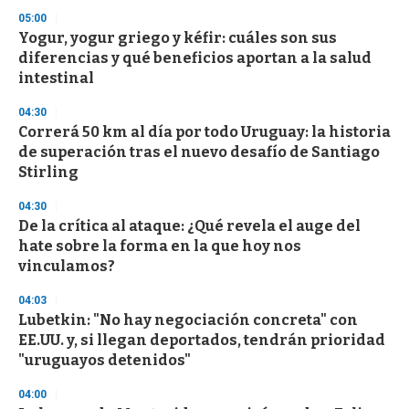
3
05:00
3
s
Yogur, yogur griego y kéfir: cuáles son sus
e
diferencias y qué beneficios aportan a la salud
c
intestinal
o
n
d
04:30
s
Correrá 50 km al día por todo Uruguay: la historia
de superación tras el nuevo desafío de Santiago
Stirling
04:30
De la crítica al ataque: ¿Qué revela el auge del
hate sobre la forma en la que hoy nos
vinculamos?
04:03
Lubetkin: "No hay negociación concreta" con
EE.UU. y, si llegan deportados, tendrán prioridad
"uruguayos detenidos"
04:00