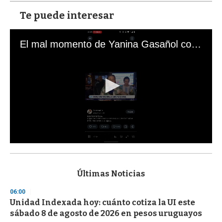
Te puede interesar
El mal momento de Yanina Gasañol con un hincha argentino en "Subrayado"
0
s
e
c
Últimas Noticias
o
n
06:00
d
Unidad Indexada hoy: cuánto cotiza la UI este
s
o
sábado 8 de agosto de 2026 en pesos uruguayos
f