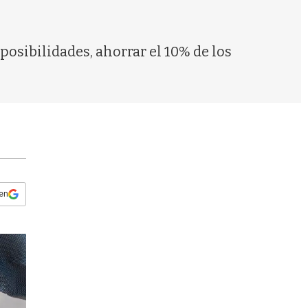
s
q
u
e
posibilidades, ahorrar el 10% de los
d
a
 en