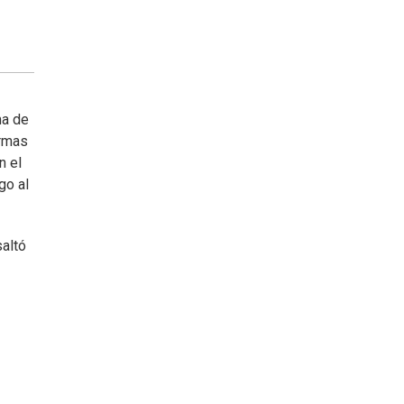
ma de
ormas
n el
go al
saltó