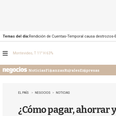
Temas del día:
Rendición de Cuentas
Temporal causa destrozos
Montevideo, T 11° H 63%
M
e
n
u
Noticias
Finanzas
Rurales
Empresas
EL PAÍS
NEGOCIOS
NOTICIAS
¿Cómo pagar, ahorrar y