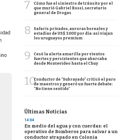
7
Cómo fue el siniestro de tránsito por el
que murió Gabriel Rossi, secretario
general de Drogas
8
Safaris privados, auroras boreales y
sidad
estadías de US$ 3.000 por día: así viajan
los uruguayos premium
n
9
Cesó la alerta amarilla por vientos
mino
fuertes y persistentes que abarcaba
desde Montevideo hasta el Chuy
10
Conductor de "Subrayado" criticó el paro
de maestros y generó un fuerte debate:
"No tiene sentido"
Últimas Noticias
14:04
En medio del agua y con cuerdas: el
operativo de Bomberos para salvar a un
conductor atrapado en Colonia