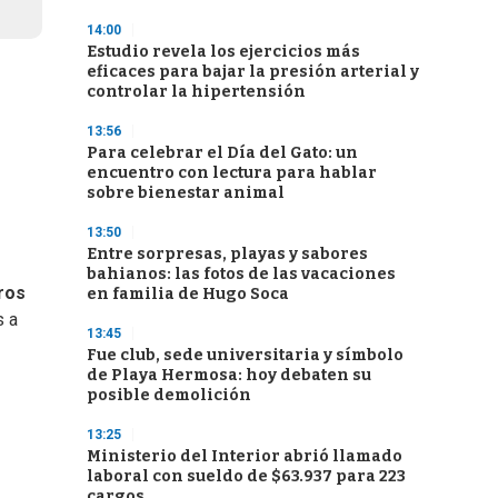
14:00
Estudio revela los ejercicios más
eficaces para bajar la presión arterial y
controlar la hipertensión
13:56
Para celebrar el Día del Gato: un
encuentro con lectura para hablar
sobre bienestar animal
13:50
Entre sorpresas, playas y sabores
bahianos: las fotos de las vacaciones
ros
en familia de Hugo Soca
s a
13:45
Fue club, sede universitaria y símbolo
de Playa Hermosa: hoy debaten su
posible demolición
13:25
Ministerio del Interior abrió llamado
laboral con sueldo de $63.937 para 223
cargos