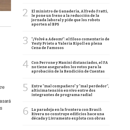
2
El ministro de Ganadería, Alfredo Fratti,
le pone un freno a la reducción de la
jornada laboral y pide que los robots
aporten al BPS
3
"¡Volvé a Adeom!": el filoso comentario de
Yesty Prieto a Valeria Ripoll en plena
Cena de Famosos
4
Con Perrone y Manini distanciados, el FA
no tiene asegurados los votos para la
aprobación de la Rendición de Cuentas
5
Entre "mal compañero" y "mal perdedor",
tre
altísima tensión en vivo entre dos
integrantes de programa radial
asará
6
as
La paradoja en la frontera con Brasil:
Rivera no construye edificios hace una
década y Livramento explota con obras