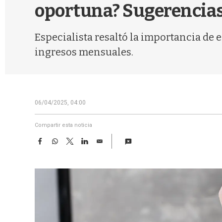
oportuna? Sugerencia
Especialista resaltó la importancia de 
ingresos mensuales.
06/04/2025, 04:00
Compartir esta noticia
F
W
T
L
E
a
h
w
i
m
c
a
i
n
a
e
t
t
k
i
b
s
t
e
l
o
A
e
d
o
p
r
I
k
p
n