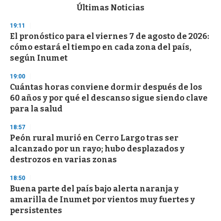
c
Últimas Noticias
o
n
19:11
d
El pronóstico para el viernes 7 de agosto de 2026:
s
o
cómo estará el tiempo en cada zona del país,
f
según Inumet
3
3
s
19:00
e
Cuántas horas conviene dormir después de los
c
60 años y por qué el descanso sigue siendo clave
o
n
para la salud
d
s
18:57
Peón rural murió en Cerro Largo tras ser
alcanzado por un rayo; hubo desplazados y
destrozos en varias zonas
18:50
Buena parte del país bajo alerta naranja y
amarilla de Inumet por vientos muy fuertes y
persistentes