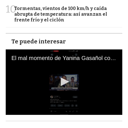
10
Tormentas, vientos de 100 km/h y caída
abrupta de temperatura: así avanzan el
frente frío y el ciclón
Te puede interesar
El mal momento de Yanina Gasañol con un hincha argentino en "Subrayado"
0
s
e