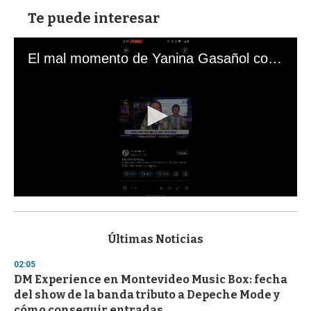
Te puede interesar
El mal momento de Yanina Gasañol con un hincha argentino en "Subrayado"
0
s
e
c
Últimas Noticias
o
n
02:05
d
DM Experience en Montevideo Music Box: fecha
s
o
del show de la banda tributo a Depeche Mode y
f
cómo conseguir entradas