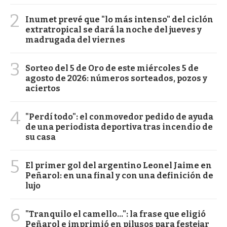
2
Inumet prevé que "lo más intenso" del ciclón
extratropical se dará la noche del jueves y
madrugada del viernes
3
Sorteo del 5 de Oro de este miércoles 5 de
agosto de 2026: números sorteados, pozos y
aciertos
4
"Perdí todo": el conmovedor pedido de ayuda
de una periodista deportiva tras incendio de
su casa
5
El primer gol del argentino Leonel Jaime en
Peñarol: en una final y con una definición de
lujo
6
"Tranquilo el camello...": la frase que eligió
Peñarol e imprimió en pilusos para festejar