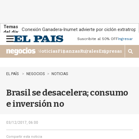
Temas
Conexión Ganadera
Inumet advierte por ciclón extratropi
del día:
Suscribite al 50% OFF
Ingresar
M
e
Noticias
Finanzas
Rurales
Empresas
n
M
u
o
s
t
EL PAÍS
NEGOCIOS
NOTICIAS
r
a
Brasil se desacelera; consumo
r
b
e inversión no
�
s
q
u
03/12/2017, 06:00
e
d
Compartir esta noticia