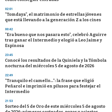
3
3
s
02:01
e
"Tomdaya", el matrimonio de estrellas jóvenes
c
que está llevando a la generación Z a los cines
o
n
d
00:42
s
"Era bueno que nos pasara esto", celebró Aguirre
tras ganar el Intermedio y elogió a Leo Jaime y
Espinosa
23:45
Conocé los resultados de la Quiniela y la Tómbola
nocturna del miércoles 5 de agosto de 2026
22:49
"Tranquilo el camello...": la frase que eligió
Peñarol e imprimió en pilusos para festejar el
Intermedio
21:53
Sorteo del 5 de Oro de este miércoles 5 de agosto
de 2026: números sorteados, pozos y aciertos