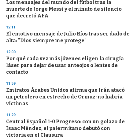
Los mensajes del mundo del fútbol tras la
c
muerte de Jorge Messi y el minuto de silencio
o
n
que decretó AFA
d
s
12:11
El emotivo mensaje de Julio Ríos tras ser dado de
alta: "Dios siempre me protege"
12:00
Por qué cada vez más jóvenes eligen la cirugía
láser para dejar de usar anteojos o lentes de
contacto
11:59
Emiratos Árabes Unidos afirma que Irán atacó
un petrolero en estrecho de Ormuz: no habría
víctimas
11:29
Central Español 1-0 Progreso: con un golazo de
Isaac Méndez, el palermitano debutó con
victoria en el Clausura