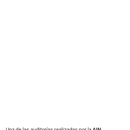
Una de las auditorías realizadas por la
AIN