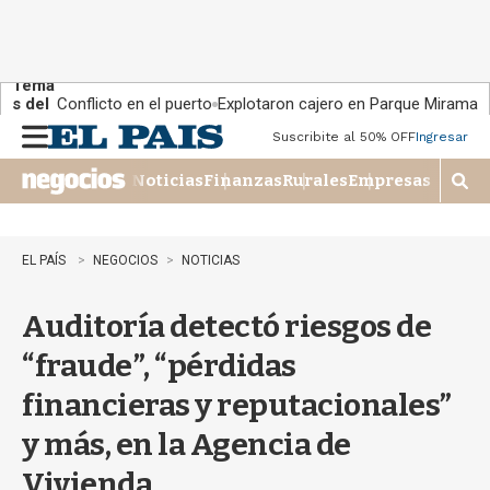
Tema
s del
Conflicto en el puerto
Explotaron cajero en Parque Miramar
día:
Suscribite al 50% OFF
Ingresar
M
e
Noticias
Finanzas
Rurales
Empresas
n
M
u
o
s
t
EL PAÍS
NEGOCIOS
NOTICIAS
r
a
Auditoría detectó riesgos de
r
b
“fraude”, “pérdidas
�
s
financieras y reputacionales”
q
u
y más, en la Agencia de
e
d
Vivienda