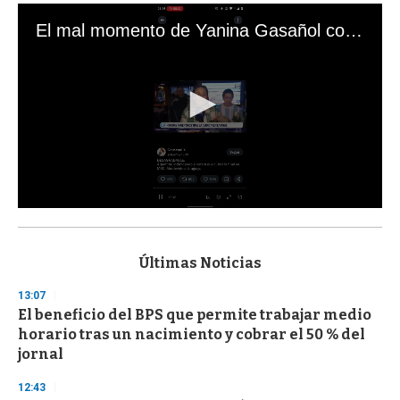
El mal momento de Yanina Gasañol con un hincha argentino en "Subrayado"
0
s
e
c
Últimas Noticias
o
n
13:07
d
El beneficio del BPS que permite trabajar medio
s
o
horario tras un nacimiento y cobrar el 50 % del
f
jornal
3
3
s
12:43
e