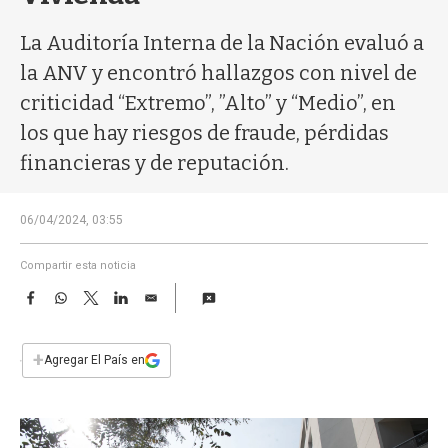
a
La Auditoría Interna de la Nación evaluó a
la ANV y encontró hallazgos con nivel de
criticidad “Extremo”, ”Alto” y “Medio”, en
los que hay riesgos de fraude, pérdidas
financieras y de reputación.
06/04/2024, 03:55
Compartir esta noticia
F
W
T
L
E
a
h
w
i
m
c
a
i
n
a
e
t
t
k
i
+
Agregar El País en
b
s
t
e
l
o
A
e
d
o
p
r
I
k
p
n