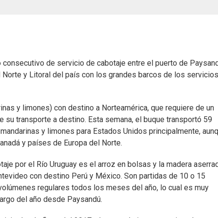
o consecutivo de servicio de cabotaje entre el puerto de Paysan
orte y Litoral del país con los grandes barcos de los servicio
rinas y limones) con destino a Norteamérica, que requiere de un
e su transporte a destino. Esta semana, el buque transportó 59
 mandarinas y limones para Estados Unidos principalmente, aun
Canadá y países de Europa del Norte.
aje por el Río Uruguay es el arroz en bolsas y la madera aserrad
ntevideo con destino Perú y México. Son partidas de 10 o 15
 volúmenes regulares todos los meses del año, lo cual es muy
o largo del año desde Paysandú.