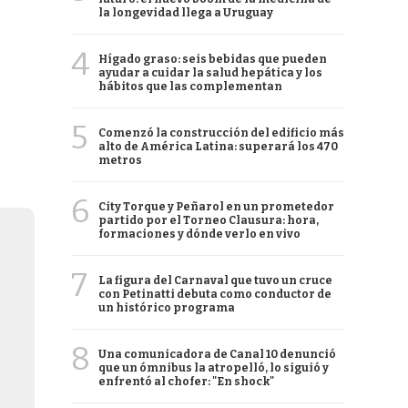
la longevidad llega a Uruguay
4
Hígado graso: seis bebidas que pueden
ayudar a cuidar la salud hepática y los
hábitos que las complementan
5
Comenzó la construcción del edificio más
alto de América Latina: superará los 470
metros
6
City Torque y Peñarol en un prometedor
partido por el Torneo Clausura: hora,
formaciones y dónde verlo en vivo
7
La figura del Carnaval que tuvo un cruce
con Petinatti debuta como conductor de
un histórico programa
8
Una comunicadora de Canal 10 denunció
que un ómnibus la atropelló, lo siguió y
enfrentó al chofer: "En shock"