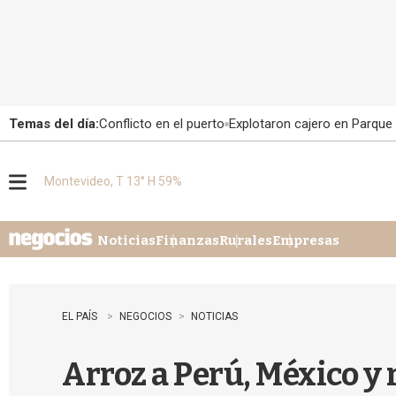
Temas del día:
Conflicto en el puerto
Explotaron cajero en Parque
Montevideo, T 13° H 59%
M
e
n
u
Noticias
Finanzas
Rurales
Empresas
EL PAÍS
NEGOCIOS
NOTICIAS
Arroz a Perú, México 