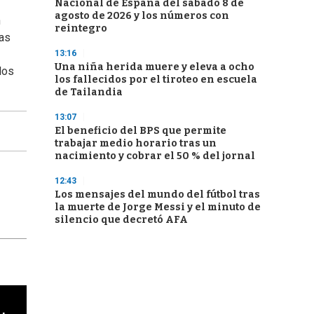
Nacional de España del sábado 8 de
agosto de 2026 y los números con
n
reintegro
ias
13:16
Una niña herida muere y eleva a ocho
los
los fallecidos por el tiroteo en escuela
de Tailandia
13:07
El beneficio del BPS que permite
trabajar medio horario tras un
nacimiento y cobrar el 50 % del jornal
12:43
Los mensajes del mundo del fútbol tras
la muerte de Jorge Messi y el minuto de
silencio que decretó AFA
cha argentino en "Subrayado"