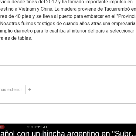
rvicio desde fines del 2017 y ha tomado importante impulso en
stino a Vietnam y China. La madera proviene de Tacuarembó e
s de 40 pies y se lleva al puerto para embarcar en el "Provinc
al. Nosotros fuimos testigos de cuando años atrás una empresaria
plio diametro para lo cual iba al interior del pais a seleccionar 
a es de tablas.
cio exterior
El mal momento de Yanina Gasañol con un hin