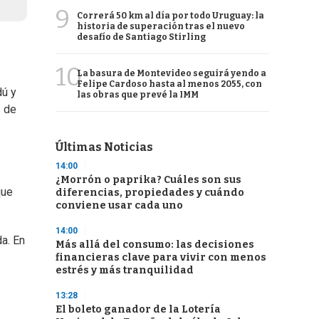
9
Correrá 50 km al día por todo Uruguay: la
historia de superación tras el nuevo
desafío de Santiago Stirling
10
La basura de Montevideo seguirá yendo a
Felipe Cardoso hasta al menos 2055, con
dú y
las obras que prevé la IMM
s de
Últimas Noticias
14:00
¿Morrón o paprika? Cuáles son sus
que
diferencias, propiedades y cuándo
conviene usar cada uno
14:00
a. En
Más allá del consumo: las decisiones
financieras clave para vivir con menos
estrés y más tranquilidad
13:28
El boleto ganador de la Lotería