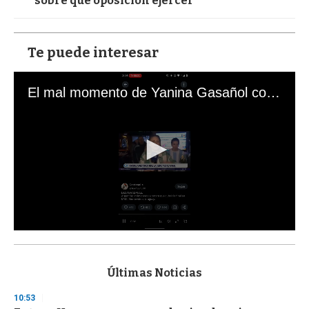
sobre qué oposición ejercer
Te puede interesar
El mal momento de Yanina Gasañol con un hincha argentino en "Subrayado"
0
s
e
c
Últimas Noticias
o
n
10:53
d