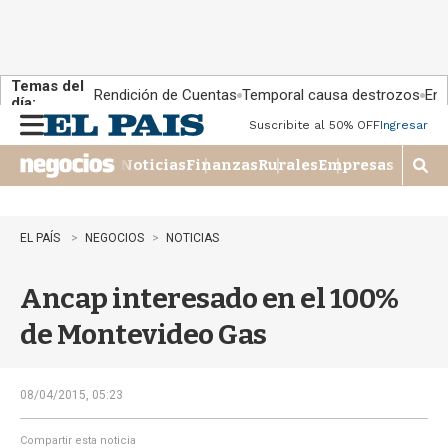
Temas del
Rendición de Cuentas
Temporal causa destrozos
En 
día:
Suscribite al 50% OFF
Ingresar
M
e
Noticias
Finanzas
Rurales
Empresas
n
M
u
o
s
t
EL PAÍS
NEGOCIOS
NOTICIAS
r
a
Ancap interesado en el 100%
r
b
de Montevideo Gas
�
s
q
u
08/04/2015, 05:23
e
d
Compartir esta noticia