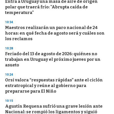
Entra a Uruguay una masa de aire de origen
s
o
polar que traerá frío: "Abrupta caída de
f
temperatura"
3
3
s
10:34
e
Maestros realizarán un paro nacional de 24
c
horas: en qué fecha de agosto será y cuáles son
o
n
los reclamos
d
s
10:28
Feriado del 13 de agosto de 2026: quiénes no
trabajan en Uruguay el próximo jueves por un
asueto
10:24
Orsi valora “respuestas rápidas” ante el ciclón
extratropical y reúne al gobierno para
prepararse para El Niño
10:15
Agustín Requena sufrió una grave lesión ante
Nacional: se rompió los ligamentos y siguió