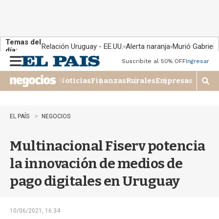
Temas del
Relación Uruguay - EE.UU.
Alerta naranja
Murió Gabriel 
día:
Suscribite al 50% OFF
Ingresar
M
e
Noticias
Finanzas
Rurales
Empresas
n
M
u
o
s
t
EL PAÍS
NEGOCIOS
r
a
Multinacional Fiserv potencia
r
b
la innovación de medios de
�
s
pago digitales en Uruguay
q
u
e
d
10/06/2021, 16:34