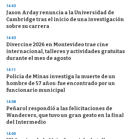
n
14:43
d
Jason Arday renuncia a la Universidad de
s
o
Cambridge tras el inicio de una investigación
f
sobre su carrera
3
3
s
14:43
e
Divercine 2026 en Montevideo trae cine
c
internacional, talleres y actividades gratuitas
o
n
durante el mes de agosto
d
s
14:11
Policía de Minas investiga la muerte de un
hombre de 57 años: fue encontrado por un
funcionario municipal
14:08
Peñarol respondió a las felicitaciones de
Wanderers, que tuvo un gran gesto en la final
del Intermedio
14:00