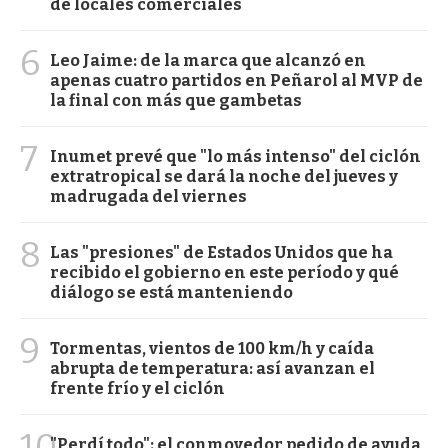
de locales comerciales
6
Leo Jaime: de la marca que alcanzó en
apenas cuatro partidos en Peñarol al MVP de
la final con más que gambetas
7
Inumet prevé que "lo más intenso" del ciclón
extratropical se dará la noche del jueves y
madrugada del viernes
8
Las "presiones" de Estados Unidos que ha
recibido el gobierno en este período y qué
diálogo se está manteniendo
9
Tormentas, vientos de 100 km/h y caída
abrupta de temperatura: así avanzan el
frente frío y el ciclón
10
"Perdí todo": el conmovedor pedido de ayuda