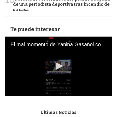
de una periodista deportiva tras incendio de
su casa
Te puede interesar
El mal momento de Yanina Gasañol con un hincha argentino en "Subrayado"
0
s
e
c
Últimas Noticias
o