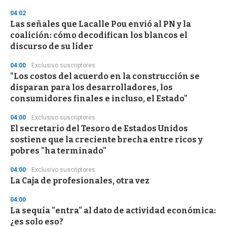
n
04:02
d
Las señales que Lacalle Pou envió al PN y la
s
o
coalición: cómo decodifican los blancos el
f
discurso de su líder
3
3
s
04:00
Exclusivo suscriptores
e
"Los costos del acuerdo en la construcción se
c
disparan para los desarrolladores, los
o
n
consumidores finales e incluso, el Estado"
d
s
04:00
Exclusivo suscriptores
El secretario del Tesoro de Estados Unidos
sostiene que la creciente brecha entre ricos y
pobres "ha terminado"
04:00
Exclusivo suscriptores
La Caja de profesionales, otra vez
04:00
La sequía "entra" al dato de actividad económica:
¿es solo eso?