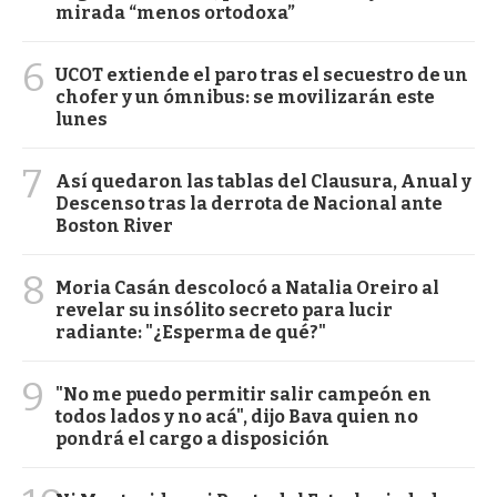
mirada “menos ortodoxa”
6
UCOT extiende el paro tras el secuestro de un
chofer y un ómnibus: se movilizarán este
lunes
7
Así quedaron las tablas del Clausura, Anual y
Descenso tras la derrota de Nacional ante
Boston River
8
Moria Casán descolocó a Natalia Oreiro al
revelar su insólito secreto para lucir
radiante: "¿Esperma de qué?"
9
"No me puedo permitir salir campeón en
todos lados y no acá", dijo Bava quien no
pondrá el cargo a disposición