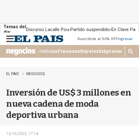
Temas del
Discurso Lacalle Pou
Partido suspendido
En Clave País
día:
Suscribite al 50% OFF
Ingresar
M
e
Noticias
Finanzas
Rurales
Empresas
n
M
u
o
s
t
EL PAÍS
NEGOCIOS
r
a
Inversión de US$ 3 millones en
r
b
nueva cadena de moda
�
s
deportiva urbana
q
u
e
d
13/10/2022, 17:14