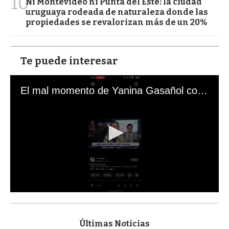
10
Ni Montevideo ni Punta del Este: la ciudad
uruguaya rodeada de naturaleza donde las
propiedades se revalorizan más de un 20%
Te puede interesar
El mal momento de Yanina Gasañol con un hincha argentino en "Subrayado"
0
s
e
c
Últimas Noticias
o