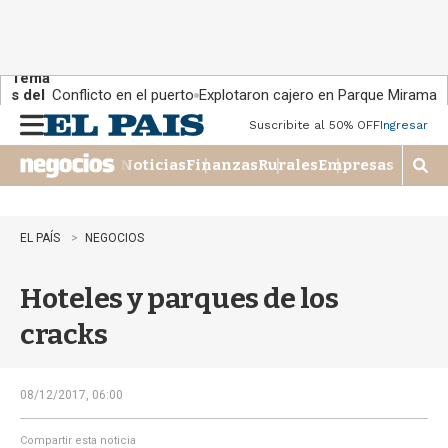
Tema
s del
Conflicto en el puerto
Explotaron cajero en Parque Miramar
día:
Suscribite al 50% OFF
Ingresar
M
e
Noticias
Finanzas
Rurales
Empresas
n
M
u
o
s
t
EL PAÍS
NEGOCIOS
r
a
Hoteles y parques de los
r
b
cracks
�
s
q
u
08/12/2017, 06:00
e
d
Compartir esta noticia