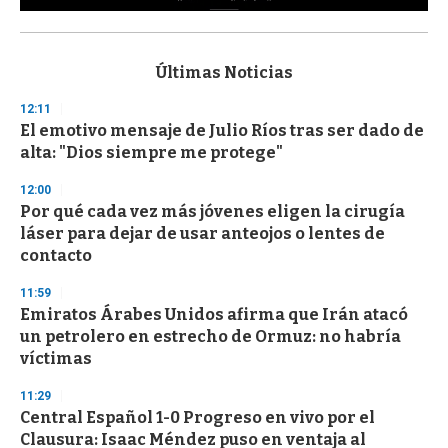
0
s
e
c
Últimas Noticias
o
n
12:11
d
El emotivo mensaje de Julio Ríos tras ser dado de
s
o
alta: "Dios siempre me protege"
f
3
12:00
3
s
Por qué cada vez más jóvenes eligen la cirugía
e
láser para dejar de usar anteojos o lentes de
c
contacto
o
n
d
11:59
s
Emiratos Árabes Unidos afirma que Irán atacó
un petrolero en estrecho de Ormuz: no habría
víctimas
11:29
Central Español 1-0 Progreso en vivo por el
Clausura: Isaac Méndez puso en ventaja al