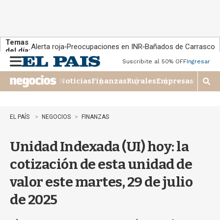
Temas
Alerta roja
Preocupaciones en INR
Bañados de Carrasco
del día:
Suscribite al 50% OFF
Ingresar
M
e
Noticias
Finanzas
Rurales
Empresas
n
M
u
o
s
t
EL PAÍS
NEGOCIOS
FINANZAS
r
a
Unidad Indexada (UI) hoy: la
r
b
cotización de esta unidad de
�
s
valor este martes, 29 de julio
q
u
de 2025
e
d