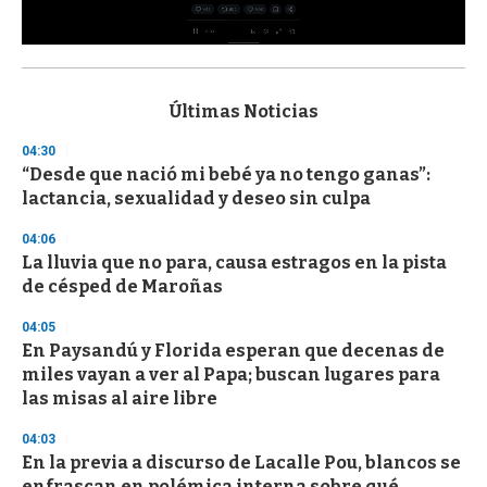
0
s
e
c
Últimas Noticias
o
n
04:30
d
“Desde que nació mi bebé ya no tengo ganas”:
s
o
lactancia, sexualidad y deseo sin culpa
f
3
04:06
3
s
La lluvia que no para, causa estragos en la pista
e
de césped de Maroñas
c
o
04:05
n
d
En Paysandú y Florida esperan que decenas de
s
miles vayan a ver al Papa; buscan lugares para
las misas al aire libre
04:03
En la previa a discurso de Lacalle Pou, blancos se
enfrascan en polémica interna sobre qué