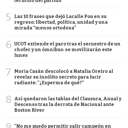
término del partido
5
Las 10 frases que dejó Lacalle Pou en su
regreso: libertad, política, unidad y una
mirada “menos ortodoxa”
6
UCOT extiende el paro tras el secuestro de un
chofer y un ómnibus: se movilizarán este
lunes
7
Moria Casán descolocó a Natalia Oreiro al
revelar su insólito secreto para lucir
radiante: "¿Esperma de qué?"
8
Así quedaron las tablas del Clausura, Anual y
Descenso tras la derrota de Nacional ante
Boston River
9
"No me puedo permitir salir campeón en