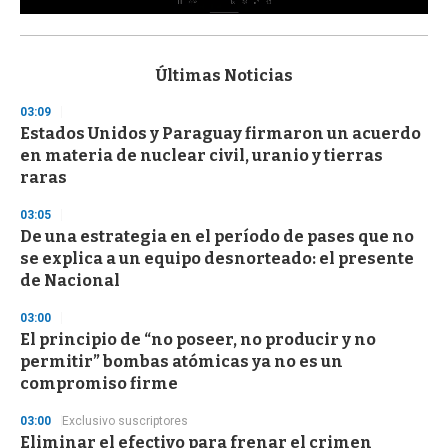
0
s
e
c
Últimas Noticias
o
n
03:09
d
Estados Unidos y Paraguay firmaron un acuerdo
s
o
en materia de nuclear civil, uranio y tierras
f
raras
3
3
s
03:05
e
De una estrategia en el período de pases que no
c
se explica a un equipo desnorteado: el presente
o
n
de Nacional
d
s
03:00
El principio de “no poseer, no producir y no
permitir” bombas atómicas ya no es un
compromiso firme
03:00
Exclusivo suscriptores
Eliminar el efectivo para frenar el crimen