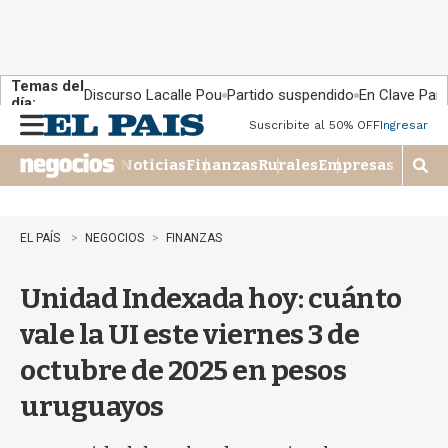
Temas del
Discurso Lacalle Pou
Partido suspendido
En Clave País
día:
Suscribite al 50% OFF
Ingresar
M
e
Noticias
Finanzas
Rurales
Empresas
n
M
u
o
s
t
EL PAÍS
NEGOCIOS
FINANZAS
r
a
Unidad Indexada hoy: cuánto
r
b
vale la UI este viernes 3 de
�
s
octubre de 2025 en pesos
q
u
uruguayos
e
d