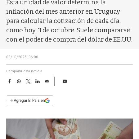
a
Esta unidad de valor determina la
inflación del mes anterior en Uruguay
para calcular la cotización de cada día,
como hoy, 3 de octubre. Suele compararse
con el poder de compra del dólar de EE.UU.
03/10/2025, 06:00
Compartir esta noticia
F
W
T
L
E
a
h
w
i
m
c
a
i
n
a
e
t
t
k
i
+
Agregar El País en
b
s
t
e
l
o
A
e
d
o
p
r
I
k
p
n