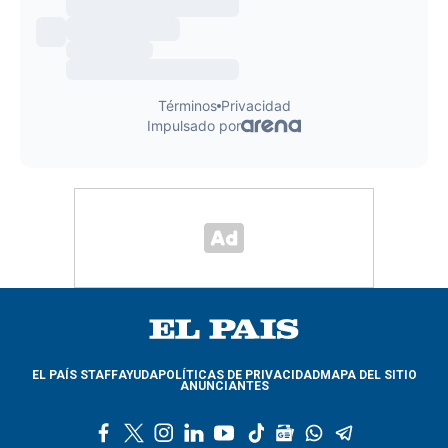
EL PAÍS STAFF
AYUDA
POLÍTICAS DE PRIVACIDAD
MAPA DEL SITIO
ANUNCIANTES
f
t
i
l
y
t
g
w
t