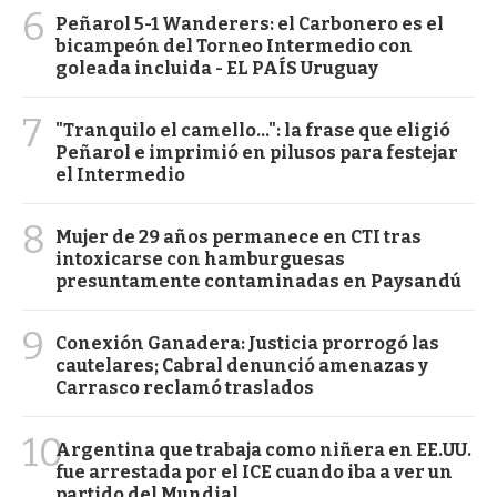
6
Peñarol 5-1 Wanderers: el Carbonero es el
bicampeón del Torneo Intermedio con
goleada incluida - EL PAÍS Uruguay
7
"Tranquilo el camello...": la frase que eligió
Peñarol e imprimió en pilusos para festejar
el Intermedio
8
Mujer de 29 años permanece en CTI tras
intoxicarse con hamburguesas
presuntamente contaminadas en Paysandú
9
Conexión Ganadera: Justicia prorrogó las
cautelares; Cabral denunció amenazas y
Carrasco reclamó traslados
10
Argentina que trabaja como niñera en EE.UU.
fue arrestada por el ICE cuando iba a ver un
partido del Mundial