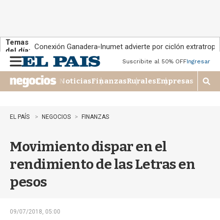
Temas
Conexión Ganadera
Inumet advierte por ciclón extratropi
del día:
Suscribite al 50% OFF
Ingresar
M
e
Noticias
Finanzas
Rurales
Empresas
n
M
u
o
s
t
EL PAÍS
NEGOCIOS
FINANZAS
r
a
Movimiento dispar en el
r
b
rendimiento de las Letras en
�
s
pesos
q
u
e
d
09/07/2018, 05:00