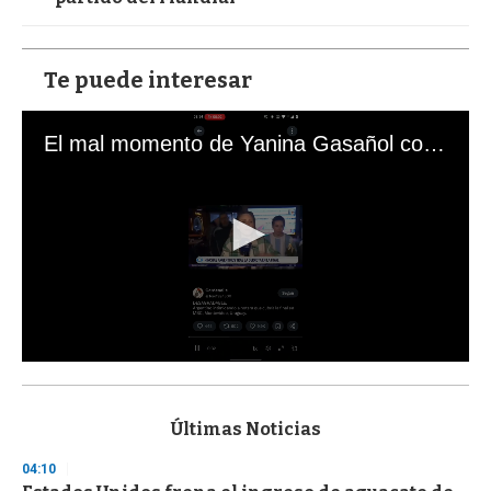
Te puede interesar
El mal momento de Yanina Gasañol con un hincha argentino en "Subrayado"
0
s
e
c
Últimas Noticias
o
n
04:10
d