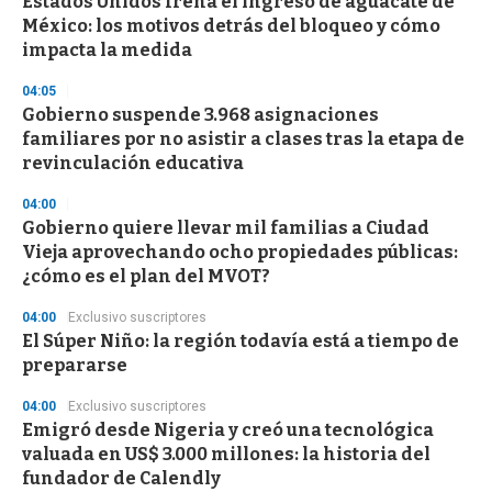
Estados Unidos frena el ingreso de aguacate de
s
o
México: los motivos detrás del bloqueo y cómo
f
impacta la medida
3
3
s
04:05
e
Gobierno suspende 3.968 asignaciones
c
familiares por no asistir a clases tras la etapa de
o
n
revinculación educativa
d
s
04:00
Gobierno quiere llevar mil familias a Ciudad
Vieja aprovechando ocho propiedades públicas:
¿cómo es el plan del MVOT?
04:00
Exclusivo suscriptores
El Súper Niño: la región todavía está a tiempo de
prepararse
04:00
Exclusivo suscriptores
Emigró desde Nigeria y creó una tecnológica
valuada en US$ 3.000 millones: la historia del
fundador de Calendly