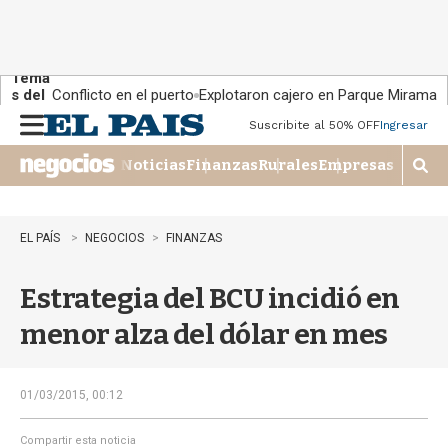
Tema
s del
Conflicto en el puerto
Explotaron cajero en Parque Miramar
día:
Suscribite al 50% OFF
Ingresar
M
e
Noticias
Finanzas
Rurales
Empresas
n
M
u
o
s
t
EL PAÍS
NEGOCIOS
FINANZAS
r
a
Estrategia del BCU incidió en
r
b
menor alza del dólar en mes
�
s
q
u
01/03/2015, 00:12
e
d
Compartir esta noticia