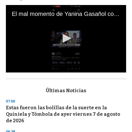
El mal momento de Yanina Gasañol con un hincha argentino en "Subrayado"
0
s
e
c
Últimas Noticias
o
n
07:00
d
Estas fueron las bolillas de la suerte en la
s
o
Quiniela y Tómbola de ayer viernes 7 de agosto
f
de 2026
3
3
s
06:38