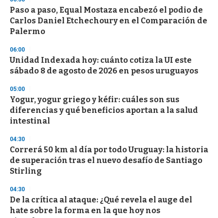
e
Paso a paso, Equal Mostaza encabezó el podio de
c
Carlos Daniel Etchechoury en el Comparación de
o
n
Palermo
d
s
06:00
Unidad Indexada hoy: cuánto cotiza la UI este
sábado 8 de agosto de 2026 en pesos uruguayos
05:00
Yogur, yogur griego y kéfir: cuáles son sus
diferencias y qué beneficios aportan a la salud
intestinal
04:30
Correrá 50 km al día por todo Uruguay: la historia
de superación tras el nuevo desafío de Santiago
Stirling
04:30
De la crítica al ataque: ¿Qué revela el auge del
hate sobre la forma en la que hoy nos