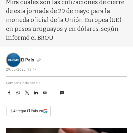
a
Mirá cuáles son las cotizaciones de cierre
de esta jornada de 29 de mayo para la
moneda oficial de la Unión Europea (UE)
en pesos uruguayos y en dólares, según
informó el BROU.
El País
29/05/2026, 19:47
Compartir esta noticia
F
W
T
L
E
a
h
w
i
m
c
a
i
n
a
e
t
t
k
i
+
Agregar El País en
b
s
t
e
l
o
A
e
d
o
p
r
I
k
p
n