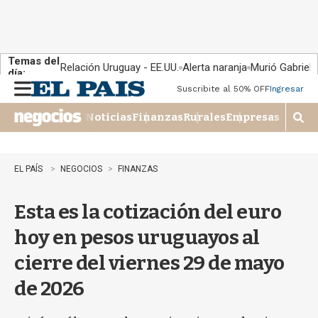
Temas del
Relación Uruguay - EE.UU.
Alerta naranja
Murió Gabriel 
día:
Suscribite al 50% OFF
Ingresar
M
e
Noticias
Finanzas
Rurales
Empresas
n
M
u
o
s
t
EL PAÍS
NEGOCIOS
FINANZAS
r
a
Esta es la cotización del euro
r
b
hoy en pesos uruguayos al
�
s
cierre del viernes 29 de mayo
q
u
de 2026
e
d