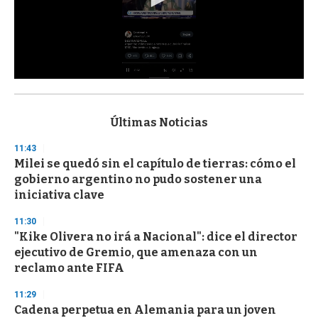
0
s
e
c
Últimas Noticias
o
n
11:43
d
Milei se quedó sin el capítulo de tierras: cómo el
s
o
gobierno argentino no pudo sostener una
f
iniciativa clave
3
3
s
11:30
e
"Kike Olivera no irá a Nacional": dice el director
c
ejecutivo de Gremio, que amenaza con un
o
n
reclamo ante FIFA
d
s
11:29
Cadena perpetua en Alemania para un joven