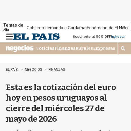
Temas del
Gobierno demanda a Cardama
Fenómeno de El Niño
día:
Suscribite al 50% OFF
Ingresar
M
e
Noticias
Finanzas
Rurales
Empresas
n
M
u
o
s
t
EL PAÍS
NEGOCIOS
FINANZAS
r
a
Esta es la cotización del euro
r
b
hoy en pesos uruguayos al
�
s
cierre del miércoles 27 de
q
u
mayo de 2026
e
d