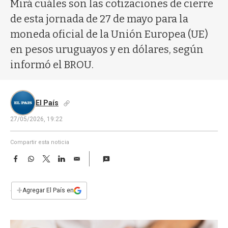
a
Mirá cuáles son las cotizaciones de cierre
de esta jornada de 27 de mayo para la
moneda oficial de la Unión Europea (UE)
en pesos uruguayos y en dólares, según
informó el BROU.
El País
27/05/2026, 19:22
Compartir esta noticia
F
W
T
L
E
a
h
w
i
m
c
a
i
n
a
e
t
t
k
i
+
Agregar El País en
b
s
t
e
l
o
A
e
d
o
p
r
I
k
p
n