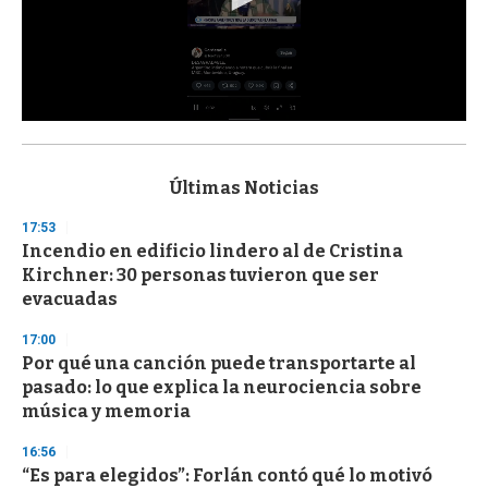
0
s
e
c
Últimas Noticias
o
n
17:53
d
Incendio en edificio lindero al de Cristina
s
o
Kirchner: 30 personas tuvieron que ser
f
evacuadas
3
3
s
17:00
e
Por qué una canción puede transportarte al
c
pasado: lo que explica la neurociencia sobre
o
n
música y memoria
d
s
16:56
“Es para elegidos”: Forlán contó qué lo motivó