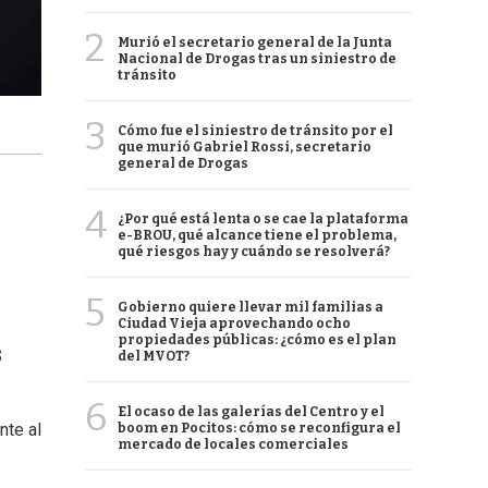
2
Murió el secretario general de la Junta
Nacional de Drogas tras un siniestro de
tránsito
3
Cómo fue el siniestro de tránsito por el
que murió Gabriel Rossi, secretario
general de Drogas
4
¿Por qué está lenta o se cae la plataforma
e-BROU, qué alcance tiene el problema,
qué riesgos hay y cuándo se resolverá?
5
Gobierno quiere llevar mil familias a
Ciudad Vieja aprovechando ocho
propiedades públicas: ¿cómo es el plan
$
del MVOT?
6
El ocaso de las galerías del Centro y el
nte al
boom en Pocitos: cómo se reconfigura el
mercado de locales comerciales