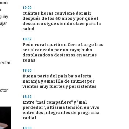
nco
19:00
a
Cuántas horas conviene dormir
uguay
después de los 60 años y por qué el
ajar
descanso sigue siendo clave para la
salud
18:57
Peón rural murió en Cerro Largo tras
ser alcanzado por un rayo; hubo
desplazados y destrozos en varias
zonas
fectar
18:50
Buena parte del país bajo alerta
naranja y amarilla de Inumet por
vientos muy fuertes y persistentes
ctor
18:42
Entre "mal compañero" y "mal
perdedor", altísima tensión en vivo
entre dos integrantes de programa
radial
18:33