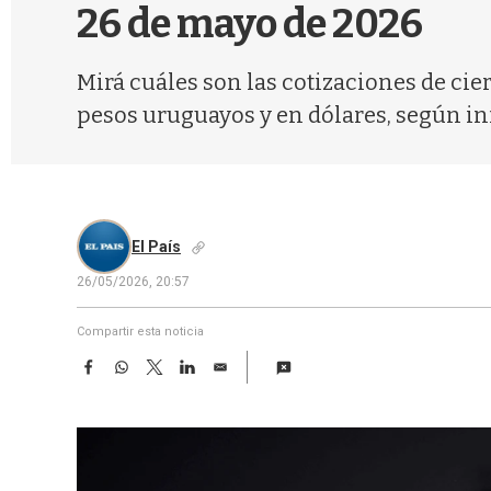
26 de mayo de 2026
Mirá cuáles son las cotizaciones de cie
pesos uruguayos y en dólares, según i
El País
26/05/2026, 20:57
Compartir esta noticia
F
W
T
L
E
a
h
w
i
m
c
a
i
n
a
e
t
t
k
i
b
s
t
e
l
o
A
e
d