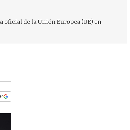
s
q
u
e
a oficial de la Unión Europea (UE) en
d
a
 en