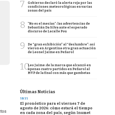
7
Gobierno declaró la alerta roja por las
condiciones meteorológicas en varias
zonas del país
8
"No es el mesías": las advertencias de
Sebastián Da Silva ante el esperado
discurso de Lacalle Pou
9
De “gran exhibición” al “deslumbre”: así
vieron en Argentina otra gran actuación
de Leonel Jaime en Peñarol
10
Leo Jaime: de la marca que alcanzó en
apenas cuatro partidos en Peñarol al
MVP de la final con más que gambetas
Últimas Noticias
19:11
El pronóstico para el viernes 7 de
agosto de 2026: cómo estará el tiempo
ctos
en cada zona del país, según Inumet