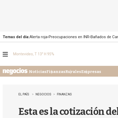
Temas del día:
Alerta roja
Preocupaciones en INR
Bañados de Ca
Montevideo, T 13° H 95%
M
e
n
u
Noticias
Finanzas
Rurales
Empresas
EL PAÍS
NEGOCIOS
FINANZAS
Esta es la cotización d