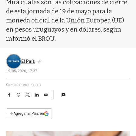
a
Mirá cuáles son las cotizaciones de cierre
de esta jornada de 19 de mayo para la
moneda oficial de la Unión Europea (UE)
en pesos uruguayos y en dólares, según
informó el BROU.
El País
19/05/2026, 17:37
Compartir esta noticia
F
W
T
L
E
a
h
w
i
m
c
a
i
n
a
e
t
t
k
i
+
Agregar El País en
b
s
t
e
l
o
A
e
d
o
p
r
I
k
p
n