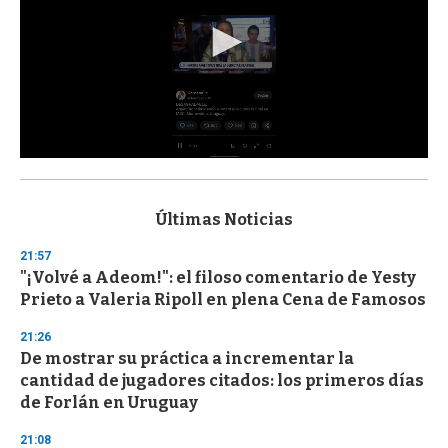
0
s
e
c
Últimas Noticias
o
n
21:57
d
"¡Volvé a Adeom!": el filoso comentario de Yesty
s
o
Prieto a Valeria Ripoll en plena Cena de Famosos
f
3
21:26
3
s
De mostrar su práctica a incrementar la
e
cantidad de jugadores citados: los primeros días
c
de Forlán en Uruguay
o
n
d
21:08