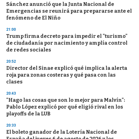
s
Sánchez anunció que la Junta Nacional de
Emergencias se reunirá para prepararse ante el
fenómeno de El Niño
21:00
Trump firma decreto para impedir el "turismo"
de ciudadanía por nacimiento y amplía control
de redes sociales
20:52
Director del Sinae explicó qué implica la alerta
roja para zonas costeras y qué pasa con las
clases
20:43
"Hago las cosas que son lo mejor para Malvín":
Pablo López explicó por qué eligió rival en los
playoffs de la LUB
20:33
El boleto ganador de la Lotería Nacional de
España del jueves 6 de agosto de 2026 y los