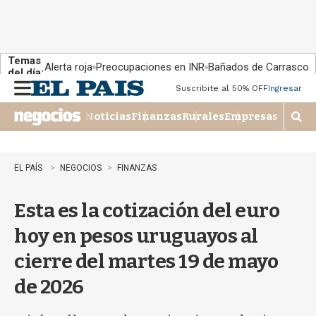
Temas
Alerta roja
Preocupaciones en INR
Bañados de Carrasco
del día:
Suscribite al 50% OFF
Ingresar
M
e
Noticias
Finanzas
Rurales
Empresas
n
M
u
o
s
t
EL PAÍS
NEGOCIOS
FINANZAS
r
a
Esta es la cotización del euro
r
b
hoy en pesos uruguayos al
�
s
cierre del martes 19 de mayo
q
u
de 2026
e
d