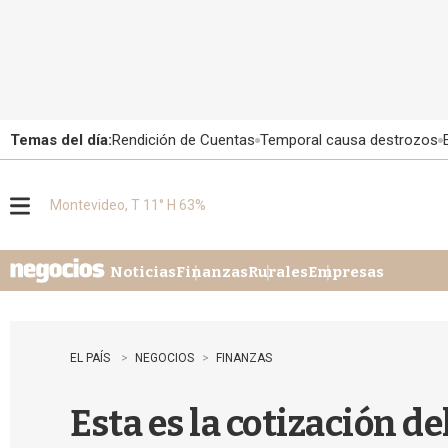
Temas del día:
Rendición de Cuentas
Temporal causa destrozos
Montevideo, T 11° H 63%
M
e
n
u
Noticias
Finanzas
Rurales
Empresas
EL PAÍS
NEGOCIOS
FINANZAS
Esta es la cotización d