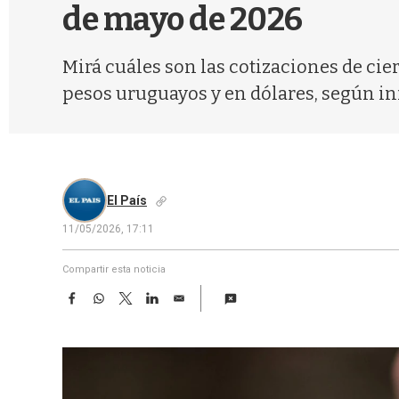
de mayo de 2026
Mirá cuáles son las cotizaciones de cie
pesos uruguayos y en dólares, según i
El País
11/05/2026, 17:11
Compartir esta noticia
F
W
T
L
E
a
h
w
i
m
c
a
i
n
a
e
t
t
k
i
b
s
t
e
l
o
A
e
d