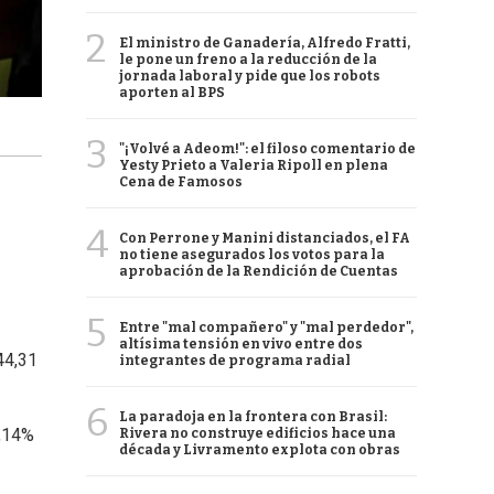
2
El ministro de Ganadería, Alfredo Fratti,
le pone un freno a la reducción de la
jornada laboral y pide que los robots
aporten al BPS
3
"¡Volvé a Adeom!": el filoso comentario de
Yesty Prieto a Valeria Ripoll en plena
Cena de Famosos
4
Con Perrone y Manini distanciados, el FA
no tiene asegurados los votos para la
aprobación de la Rendición de Cuentas
5
Entre "mal compañero" y "mal perdedor",
altísima tensión en vivo entre dos
44,31
integrantes de programa radial
6
La paradoja en la frontera con Brasil:
0,14%
Rivera no construye edificios hace una
década y Livramento explota con obras