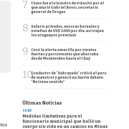
7
Cómo fue el siniestro de tránsito por el
que murió Gabriel Rossi, secretario
general de Drogas
8
Safaris privados, auroras boreales y
estadías de US$ 3.000 por día: así viajan
los uruguayos premium
9
Cesó la alerta amarilla por vientos
fuertes y persistentes que abarcaba
desde Montevideo hasta el Chuy
10
Conductor de "Subrayado" criticó el paro
de maestros y generó un fuerte debate:
"No tiene sentido"
Últimas Noticias
14:40
Medidas limitativas para el
funcionario municipal que halló un
ctos
cuerpo sin vida en un camino en Minas