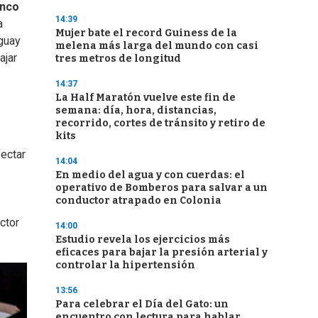
nco
14:39
a
Mujer bate el record Guiness de la
uguay
melena más larga del mundo con casi
ajar
tres metros de longitud
14:37
La Half Maratón vuelve este fin de
semana: día, hora, distancias,
recorrido, cortes de tránsito y retiro de
kits
fectar
14:04
En medio del agua y con cuerdas: el
operativo de Bomberos para salvar a un
conductor atrapado en Colonia
ctor
14:00
Estudio revela los ejercicios más
eficaces para bajar la presión arterial y
controlar la hipertensión
13:56
Para celebrar el Día del Gato: un
encuentro con lectura para hablar