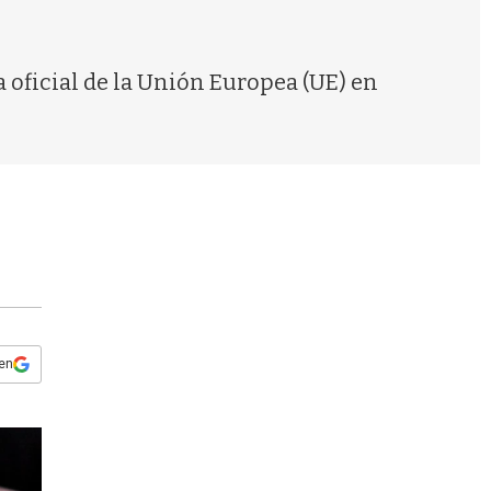
s
q
u
e
a oficial de la Unión Europea (UE) en
d
a
 en