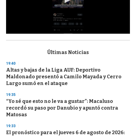
0
s
e
c
Últimas Noticias
o
n
19:40
d
Altas y bajas de la Liga AUF: Deportivo
s
o
Maldonado presentó a Camilo Mayada y Cerro
f
Largo sumó en el ataque
3
3
s
19:35
e
“Yo sé que esto no le va a gustar”: Macaluso
c
recordó su paso por Danubio y apuntó contra
o
n
Matosas
d
s
19:33
El pronóstico para el jueves 6 de agosto de 2026: