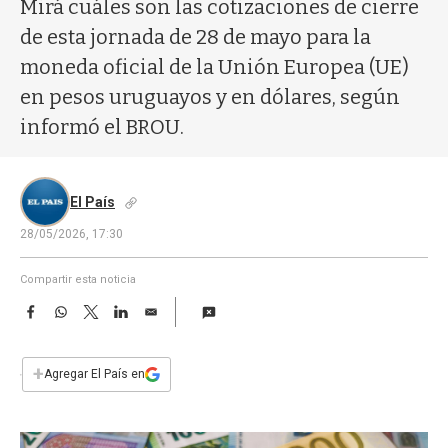
a
Mirá cuáles son las cotizaciones de cierre
de esta jornada de 28 de mayo para la
moneda oficial de la Unión Europea (UE)
en pesos uruguayos y en dólares, según
informó el BROU.
El País
28/05/2026, 17:30
Compartir esta noticia
F
W
T
L
E
a
h
w
i
m
c
a
i
n
a
e
t
t
k
i
+
Agregar El País en
b
s
t
e
l
o
A
e
d
o
p
r
I
k
p
n