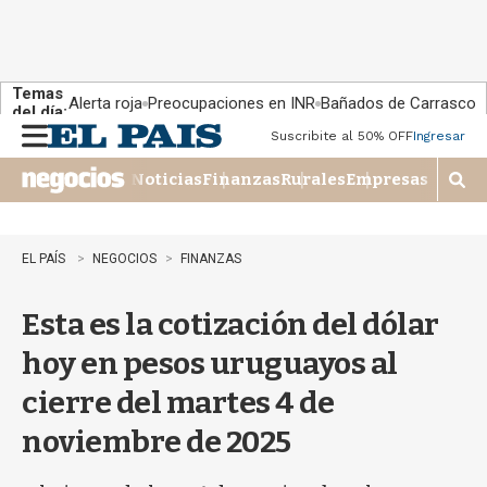
Temas
Alerta roja
Preocupaciones en INR
Bañados de Carrasco
del día:
Suscribite al 50% OFF
Ingresar
M
e
Noticias
Finanzas
Rurales
Empresas
n
M
u
o
s
t
EL PAÍS
NEGOCIOS
FINANZAS
r
a
Esta es la cotización del dólar
r
b
hoy en pesos uruguayos al
�
s
cierre del martes 4 de
q
u
noviembre de 2025
e
d