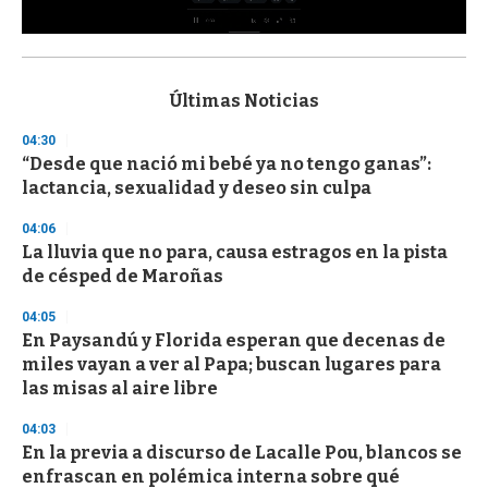
0
s
e
c
Últimas Noticias
o
n
04:30
d
“Desde que nació mi bebé ya no tengo ganas”:
s
o
lactancia, sexualidad y deseo sin culpa
f
3
04:06
3
s
La lluvia que no para, causa estragos en la pista
e
de césped de Maroñas
c
o
04:05
n
d
En Paysandú y Florida esperan que decenas de
s
miles vayan a ver al Papa; buscan lugares para
las misas al aire libre
04:03
En la previa a discurso de Lacalle Pou, blancos se
enfrascan en polémica interna sobre qué