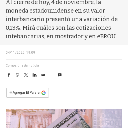
a
Al cierre de hoy, 4 de noviembre, la
moneda estadounidense en su valor
interbancario presentó una variación de
0,13%. Mirá cuáles son las cotizaciones
intebancarias, en mostrador y en eBROU.
04/11/2025, 19:09
Compartir esta noticia
F
W
T
L
E
a
h
w
i
m
c
a
i
n
a
e
t
t
k
i
+
Agregar El País en
b
s
t
e
l
o
A
e
d
o
p
r
I
k
p
n