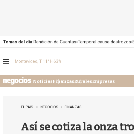
Temas del día:
Rendición de Cuentas
Temporal causa destrozos
Montevideo, T 11° H 63%
M
e
n
u
Noticias
Finanzas
Rurales
Empresas
EL PAÍS
NEGOCIOS
FINANZAS
Así se cotiza la onza tro