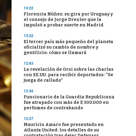
13:22
Florencia Núñez: su gira por Uruguay y
el consejo de Jorge Drexler que la
impulsó a probar suerte en Madrid
13:22
El tercer país más pequeño del planeta
oficializó su cambio de nombre y
gentilicio: cómo se llamará
12:43
La revelación de Orsi sobre las charlas
con EE.UU. para recibir deportados: “Se
juega de callado”
12:34
Funcionario de la Guardia Republicana
fue atrapado con más de $ 300.000 en
perfumes de contrabando
12:27
Mauricio Amaro fue presentado en
Atlanta United: los detalles de su
contratación tras dejar Defensor