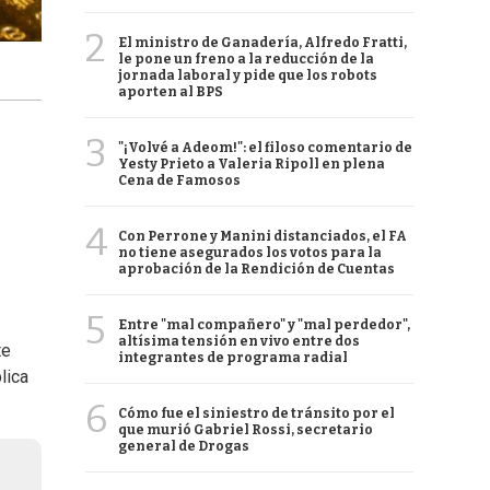
2
El ministro de Ganadería, Alfredo Fratti,
le pone un freno a la reducción de la
jornada laboral y pide que los robots
aporten al BPS
3
"¡Volvé a Adeom!": el filoso comentario de
Yesty Prieto a Valeria Ripoll en plena
Cena de Famosos
4
Con Perrone y Manini distanciados, el FA
no tiene asegurados los votos para la
aprobación de la Rendición de Cuentas
5
Entre "mal compañero" y "mal perdedor",
altísima tensión en vivo entre dos
te
integrantes de programa radial
lica
6
Cómo fue el siniestro de tránsito por el
que murió Gabriel Rossi, secretario
general de Drogas