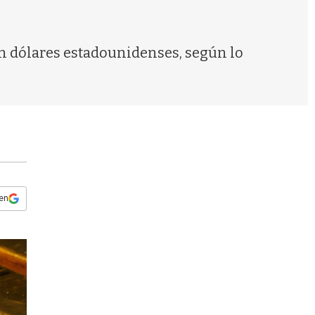
s
q
u
e
 en dólares estadounidenses, según lo
d
a
 en