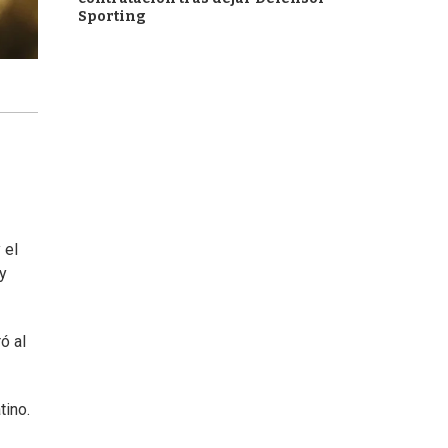
Sporting
 el
y
ó al
tino.