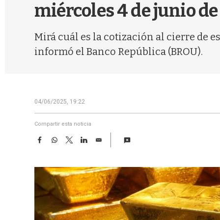
miércoles 4 de junio de
Mirá cuál es la cotización al cierre de
informó el Banco República (BROU).
04/06/2025, 19:22
Compartir esta noticia
F
W
T
L
E
a
h
w
i
m
c
a
i
n
a
e
t
t
k
i
b
s
t
e
l
o
A
e
d
o
p
r
I
k
p
n