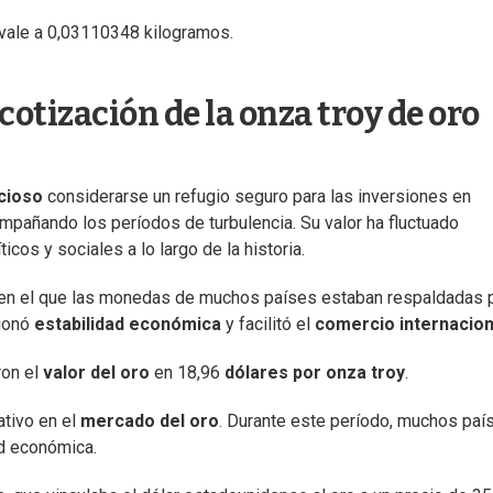
ivale a 0,03110348 kilogramos.
cotización de la onza troy de oro
cioso
considerarse un refugio seguro para las inversiones en
mpañando los períodos de turbulencia. Su valor ha fluctuado
cos y sociales a lo largo de la historia.
ema en el que las monedas de muchos países estaban respaldadas 
cionó
estabilidad económica
y facilitó el
comercio internacion
ron el
valor del oro
en 18,96
dólares por onza troy
.
ativo en el
mercado del oro
. Durante este período, muchos paí
ad económica.