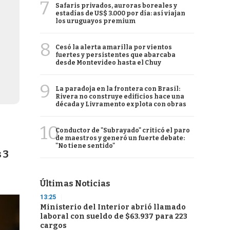
7
Safaris privados, auroras boreales y
estadías de US$ 3.000 por día: así viajan
los uruguayos premium
8
Cesó la alerta amarilla por vientos
fuertes y persistentes que abarcaba
desde Montevideo hasta el Chuy
9
La paradoja en la frontera con Brasil:
Rivera no construye edificios hace una
década y Livramento explota con obras
10
Conductor de "Subrayado" criticó el paro
de maestros y generó un fuerte debate:
"No tiene sentido"
 3
Últimas Noticias
13:25
Ministerio del Interior abrió llamado
laboral con sueldo de $63.937 para 223
cargos