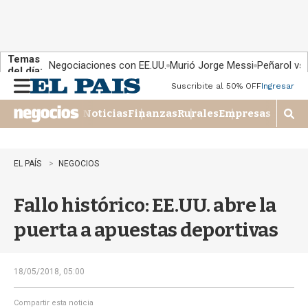
Temas
Negociaciones con EE.UU.
Murió Jorge Messi
Peñarol vs
del día:
Suscribite al 50% OFF
Ingresar
M
e
Noticias
Finanzas
Rurales
Empresas
n
M
u
o
s
t
EL PAÍS
NEGOCIOS
r
a
Fallo histórico: EE.UU. abre la
r
b
puerta a apuestas deportivas
�
s
q
u
18/05/2018, 05:00
e
d
Compartir esta noticia