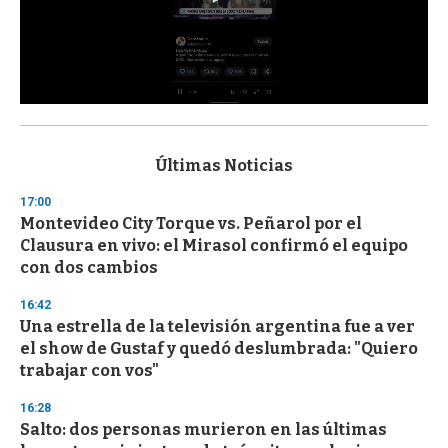
0
s
e
c
Últimas Noticias
o
n
17:00
d
Montevideo City Torque vs. Peñarol por el
s
o
Clausura en vivo: el Mirasol confirmó el equipo
f
con dos cambios
3
3
s
16:42
e
Una estrella de la televisión argentina fue a ver
c
el show de Gustaf y quedó deslumbrada: "Quiero
o
n
trabajar con vos"
d
s
16:28
Salto: dos personas murieron en las últimas