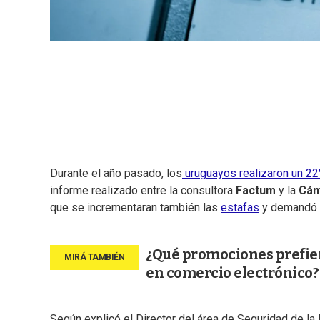
Durante el año pasado, los
uruguayos realizaron un 2
informe realizado entre la consultora
Factum
y la
Cám
que se incrementaran también las
estafas
y demandó u
¿Qué promociones prefier
en comercio electrónico?
Según explicó el Director del área de Seguridad de la