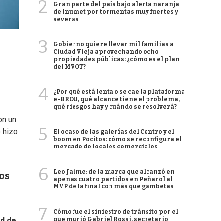
2
Gran parte del país bajo alerta naranja
de Inumet por tormentas muy fuertes y
severas
3
Gobierno quiere llevar mil familias a
Ciudad Vieja aprovechando ocho
propiedades públicas: ¿cómo es el plan
del MVOT?
4
¿Por qué está lenta o se cae la plataforma
e-BROU, qué alcance tiene el problema,
qué riesgos hay y cuándo se resolverá?
on un
5
 hizo
El ocaso de las galerías del Centro y el
boom en Pocitos: cómo se reconfigura el
mercado de locales comerciales
6
Leo Jaime: de la marca que alcanzó en
os
apenas cuatro partidos en Peñarol al
MVP de la final con más que gambetas
7
Cómo fue el siniestro de tránsito por el
que murió Gabriel Rossi, secretario
ad de