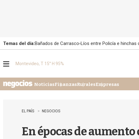
Temas del día:
Bañados de Carrasco
Líos entre Policía e hinchas
Montevideo, T 15° H 95%
M
e
n
u
Noticias
Finanzas
Rurales
Empresas
EL PAÍS
NEGOCIOS
En épocas de aumento d