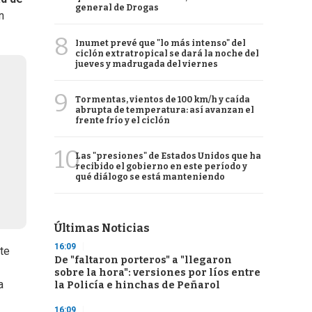
general de Drogas
n
8
Inumet prevé que "lo más intenso" del
ciclón extratropical se dará la noche del
jueves y madrugada del viernes
9
Tormentas, vientos de 100 km/h y caída
abrupta de temperatura: así avanzan el
frente frío y el ciclón
10
Las "presiones" de Estados Unidos que ha
recibido el gobierno en este período y
qué diálogo se está manteniendo
Últimas Noticias
16:09
ste
De "faltaron porteros" a "llegaron
sobre la hora": versiones por líos entre
a
la Policía e hinchas de Peñarol
16:09