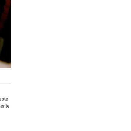
este
nente