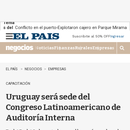
Tema
s del
Conflicto en el puerto
Explotaron cajero en Parque Miramar
día:
Suscribite al 50% OFF
Ingresar
M
e
Noticias
Finanzas
Rurales
Empresas
n
M
u
o
s
t
EL PAÍS
NEGOCIOS
EMPRESAS
r
a
CAPACITACIÓN
r
b
Uruguay será sede del
�
s
Congreso Latinoamericano de
q
u
Auditoría Interna
e
d