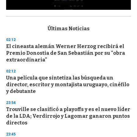
0
s
e
c
Últimas Noticias
o
n
02:12
d
El cineasta alemán Werner Herzog recibirá el
s
o
Premio Donostia de San Sebastián por su "obra
f
extraordinaria"
3
3
s
02:12
e
Una película que sintetiza las búsqueda un
c
director, escritor y montajista uruguayo, cinéfilo
o
n
y debutante
d
s
23:54
Trouville se clasificó a playoffs y es el nuevo líder
de la LDA; Verdirrojo y Lagomar ganaron puntos
directos
23:45