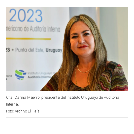
o
p
r
I
k
p
n
Cra. Carina Maerro, presidenta del Instituto Uruguayo de Auditoria
Interna.
Foto: Archivo El País