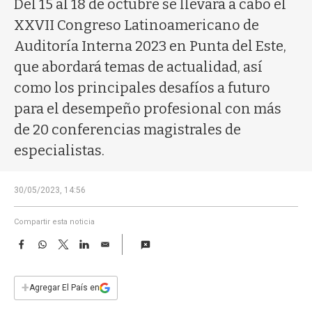
Del 15 al 18 de octubre se llevará a cabo el
a
XXVII Congreso Latinoamericano de
Auditoría Interna 2023 en Punta del Este,
que abordará temas de actualidad, así
como los principales desafíos a futuro
para el desempeño profesional con más
de 20 conferencias magistrales de
especialistas.
30/05/2023, 14:56
Compartir esta noticia
F
W
T
L
E
a
h
w
i
m
c
a
i
n
a
e
t
t
k
i
+
Agregar El País en
b
s
t
e
l
o
A
e
d