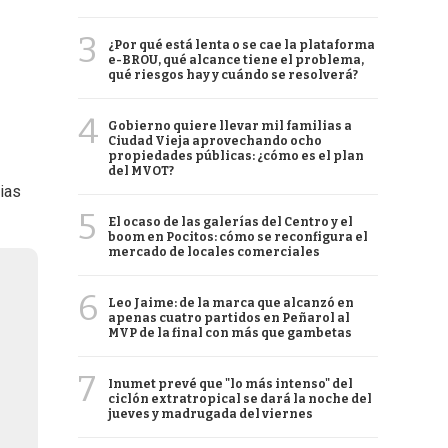
3
¿Por qué está lenta o se cae la plataforma
e-BROU, qué alcance tiene el problema,
qué riesgos hay y cuándo se resolverá?
4
Gobierno quiere llevar mil familias a
Ciudad Vieja aprovechando ocho
propiedades públicas: ¿cómo es el plan
del MVOT?
ias
5
El ocaso de las galerías del Centro y el
boom en Pocitos: cómo se reconfigura el
mercado de locales comerciales
6
Leo Jaime: de la marca que alcanzó en
apenas cuatro partidos en Peñarol al
MVP de la final con más que gambetas
7
Inumet prevé que "lo más intenso" del
ciclón extratropical se dará la noche del
jueves y madrugada del viernes