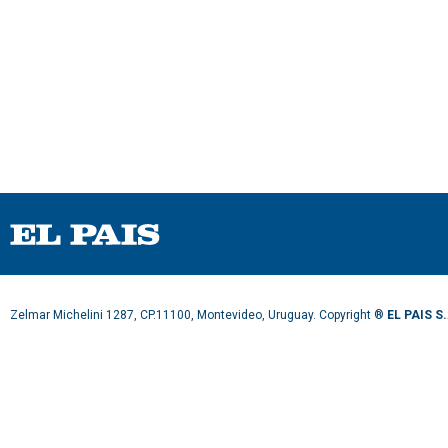
c
o
n
d
s
V
o
l
u
m
e
9
0
%
Zelmar Michelini 1287, CP.11100, Montevideo, Uruguay. Copyright ®
EL PAIS S.