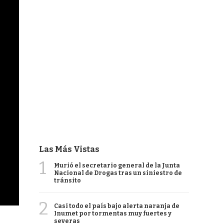
Las Más Vistas
1
Murió el secretario general de la Junta
Nacional de Drogas tras un siniestro de
tránsito
2
Casi todo el país bajo alerta naranja de
Inumet por tormentas muy fuertes y
severas