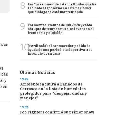
8
Las "presiones" de Estados Unidos que ha
recibido el gobierno en este período y
qué diálogo se está manteniendo
9
Tormentas, vientos de 100 km/h y caída
abrupta de temperatura: así avanzan el
frente frío y el ciclón
10
es en
"Perdí todo": el conmovedor pedido de
ayuda de una periodista deportiva tras
incendio de su casa
es
Últimas Noticias
micas
13:25
al y
Ambiente incluirá a Bañados de
e en
Carrasco en la lista de humedales
protegidos para “despejar dudas y
manejos”
13:02
Foo Fighters confirmó su primer show