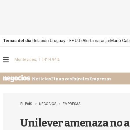
Temas del día:
Relación Uruguay - EE.UU.
Alerta naranja
Murió Gabr
Montevideo, T 14° H 94%
M
e
n
u
Noticias
Finanzas
Rurales
Empresas
EL PAÍS
NEGOCIOS
EMPRESAS
Unilever amenaza no an