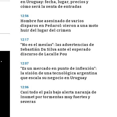
en Uruguay: fecha, lugar, precios y
cómo será la venta de entradas
12:56
Hombre fue asesinado de varios
disparos en Peñarol: vieron a una moto
huir del lugar del crimen
12:17
"No es el mesías": las advertencias de
Sebastián Da Silva ante el esperado
discurso de Lacalle Pou
cha argentino en "Subrayado"
12:07
"Es un mercado en punto de inflexión":
la visión de una tecnológica argentina
que escala su negocio en Uruguay
12:06
Casi todo el país bajo alerta naranja de
Inumet por tormentas muy fuertes y
severas