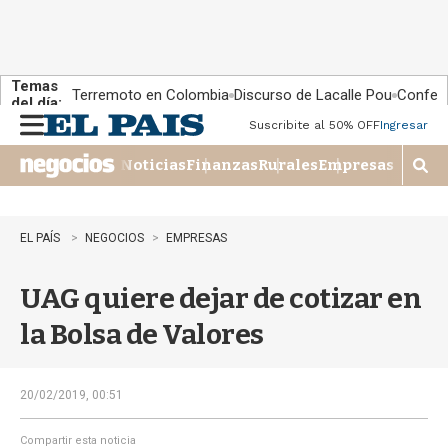
Temas
Terremoto en Colombia
Discurso de Lacalle Pou
Confere
del día:
Suscribite al 50% OFF
Ingresar
M
e
Noticias
Finanzas
Rurales
Empresas
n
M
u
o
s
t
EL PAÍS
NEGOCIOS
EMPRESAS
r
a
UAG quiere dejar de cotizar en
r
b
la Bolsa de Valores
�
s
q
u
20/02/2019, 00:51
e
d
Compartir esta noticia