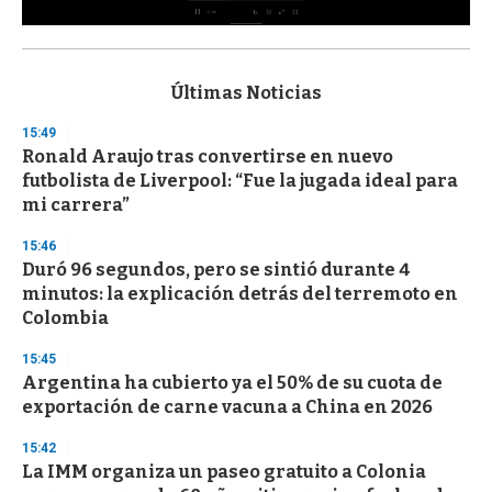
0
s
e
c
Últimas Noticias
o
n
15:49
d
Ronald Araujo tras convertirse en nuevo
s
o
futbolista de Liverpool: “Fue la jugada ideal para
f
mi carrera”
3
3
s
15:46
e
Duró 96 segundos, pero se sintió durante 4
c
minutos: la explicación detrás del terremoto en
o
n
Colombia
d
s
15:45
Argentina ha cubierto ya el 50% de su cuota de
exportación de carne vacuna a China en 2026
15:42
La IMM organiza un paseo gratuito a Colonia