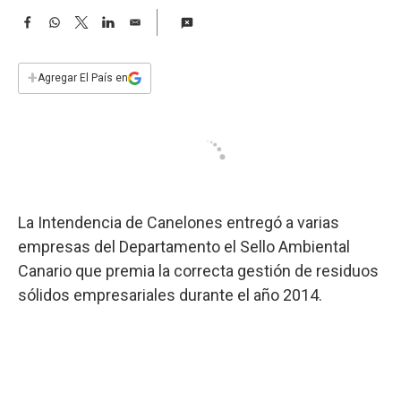
a
F
W
T
L
E
a
h
w
i
m
c
a
i
n
a
e
t
t
k
i
+
Agregar El País en
b
s
t
e
l
o
A
e
d
o
p
r
I
k
p
n
La Intendencia de Canelones entregó a varias
empresas del Departamento el Sello Ambiental
Canario que premia la correcta gestión de residuos
sólidos empresariales durante el año 2014.