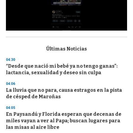
0
s
e
c
Últimas Noticias
o
n
04:30
d
“Desde que nació mi bebé ya no tengo ganas”:
s
o
lactancia, sexualidad y deseo sin culpa
f
3
04:06
3
s
La lluvia que no para, causa estragos en la pista
e
de césped de Maroñas
c
o
04:05
n
d
En Paysandú y Florida esperan que decenas de
s
miles vayan a ver al Papa; buscan lugares para
las misas al aire libre