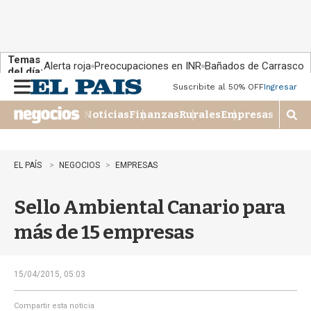
Temas
Alerta roja
Preocupaciones en INR
Bañados de Carrasco
del día:
Suscribite al 50% OFF
Ingresar
M
e
Noticias
Finanzas
Rurales
Empresas
n
M
u
o
s
t
EL PAÍS
NEGOCIOS
EMPRESAS
r
a
Sello Ambiental Canario para
r
b
más de 15 empresas
�
s
q
u
15/04/2015, 05:03
e
d
Compartir esta noticia