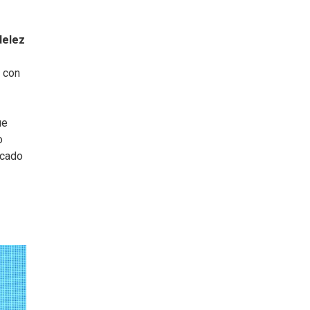
delez
s con
ue
o
rcado