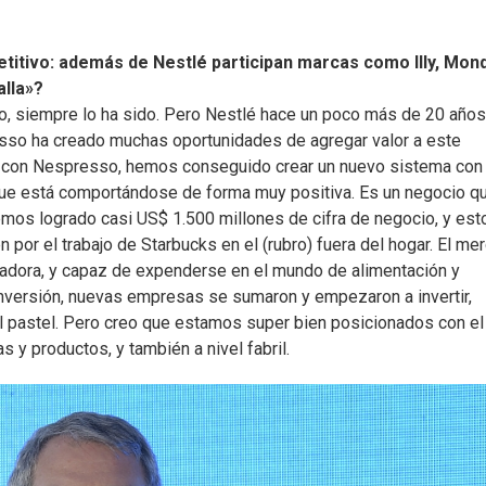
titivo: además de Nestlé participan marcas como Illy, Mon
alla»?
o, siempre lo ha sido. Pero Nestlé hace un poco más de 20 año
esso ha creado muchas oportunidades de agregar valor a este
 con Nespresso, hemos conseguido crear un nuevo sistema con
ue está comportándose de forma muy positiva. Es un negocio q
mos logrado casi US$ 1.500 millones de cifra de negocio, y est
n por el trabajo de Starbucks en el (rubro) fuera del hogar. El me
ovadora, y capaz de expenderse en el mundo de alimentación y
inversión, nuevas empresas se sumaron y empezaron a invertir,
el pastel. Pero creo que estamos super bien posicionados con el
y productos, y también a nivel fabril.