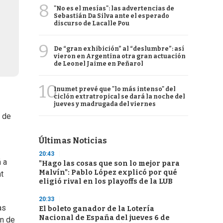
8
"No es el mesías": las advertencias de
Sebastián Da Silva ante el esperado
discurso de Lacalle Pou
9
De “gran exhibición” al “deslumbre”: así
vieron en Argentina otra gran actuación
de Leonel Jaime en Peñarol
10
Inumet prevé que "lo más intenso" del
ciclón extratropical se dará la noche del
jueves y madrugada del viernes
o de
Últimas Noticias
20:43
 a
"Hago las cosas que son lo mejor para
Malvín": Pablo López explicó por qué
t
eligió rival en los playoffs de la LUB
20:33
as
El boleto ganador de la Lotería
Nacional de España del jueves 6 de
en de