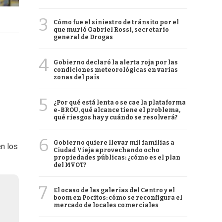
3
Cómo fue el siniestro de tránsito por el
que murió Gabriel Rossi, secretario
general de Drogas
4
Gobierno declaró la alerta roja por las
condiciones meteorológicas en varias
zonas del país
5
¿Por qué está lenta o se cae la plataforma
e-BROU, qué alcance tiene el problema,
qué riesgos hay y cuándo se resolverá?
6
Gobierno quiere llevar mil familias a
en los
Ciudad Vieja aprovechando ocho
propiedades públicas: ¿cómo es el plan
del MVOT?
7
El ocaso de las galerías del Centro y el
boom en Pocitos: cómo se reconfigura el
mercado de locales comerciales