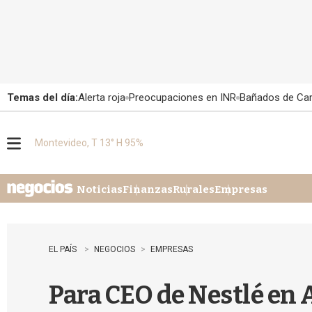
Temas del día:
Alerta roja
Preocupaciones en INR
Bañados de Ca
Montevideo, T 13° H 95%
M
e
n
u
Noticias
Finanzas
Rurales
Empresas
EL PAÍS
NEGOCIOS
EMPRESAS
Para CEO de Nestlé en A