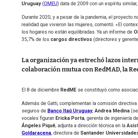
Uruguay
(
OMEU
) data de 2009 con un espíritu similar
Durante 2020, y a pesar de la pandemia, el proyecto no
realidad que vivieron las mujeres, comentó. «El contex
los hogares no están equilibradas. Ya un informe de
O
35,7% de los
cargos directivos
(directores y gerent
La organización ya estrechó lazos inte
colaboración mutua con RedMAD, la Red 
El 8 de diciembre
RedME
se constituyó como asociación
Además de Gatti, complementan la comisión directiva
seguros de
Banco Itaú Uruguay
;
Andrea Medina
(se
vocales figuran
Ericka Porta
, gerenta de ingeniería 
Ángeles Piqué
, adjunta a dirección técnica en la
Asis
Goldaracena
, directora de
Santander Universidade