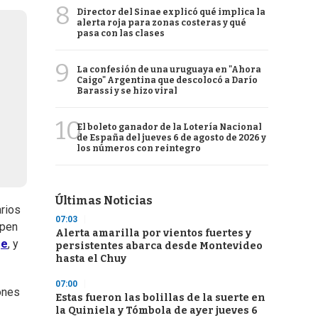
8
Director del Sinae explicó qué implica la
alerta roja para zonas costeras y qué
pasa con las clases
9
La confesión de una uruguaya en "Ahora
Caigo" Argentina que descolocó a Darío
Barassi y se hizo viral
10
El boleto ganador de la Lotería Nacional
de España del jueves 6 de agosto de 2026 y
los números con reintegro
Últimas Noticias
rios
07:03
upen
Alerta amarilla por vientos fuertes y
ge
, y
persistentes abarca desde Montevideo
hasta el Chuy
07:00
ones
Estas fueron las bolillas de la suerte en
la Quiniela y Tómbola de ayer jueves 6