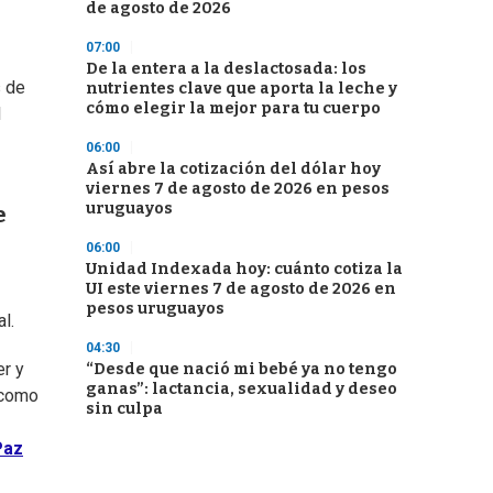
de agosto de 2026
07:00
De la entera a la deslactosada: los
s de
nutrientes clave que aporta la leche y
cómo elegir la mejor para tu cuerpo
l
06:00
Así abre la cotización del dólar hoy
viernes 7 de agosto de 2026 en pesos
uruguayos
e
06:00
Unidad Indexada hoy: cuánto cotiza la
UI este viernes 7 de agosto de 2026 en
pesos uruguayos
l.
04:30
er y
“Desde que nació mi bebé ya no tengo
ganas”: lactancia, sexualidad y deseo
 como
sin culpa
Paz