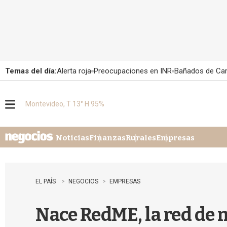
Temas del día:
Alerta roja
Preocupaciones en INR
Bañados de Ca
Montevideo, T 13° H 95%
M
e
n
u
Noticias
Finanzas
Rurales
Empresas
EL PAÍS
NEGOCIOS
EMPRESAS
Nace RedME, la red de 