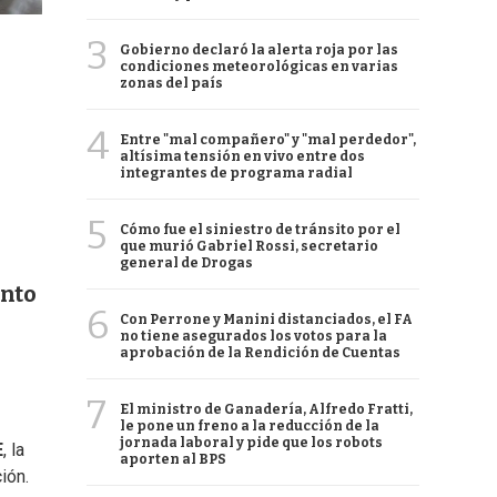
3
Gobierno declaró la alerta roja por las
condiciones meteorológicas en varias
zonas del país
4
Entre "mal compañero" y "mal perdedor",
altísima tensión en vivo entre dos
integrantes de programa radial
5
Cómo fue el siniestro de tránsito por el
que murió Gabriel Rossi, secretario
general de Drogas
anto
6
Con Perrone y Manini distanciados, el FA
no tiene asegurados los votos para la
aprobación de la Rendición de Cuentas
7
El ministro de Ganadería, Alfredo Fratti,
le pone un freno a la reducción de la
jornada laboral y pide que los robots
E
, la
aporten al BPS
ión.