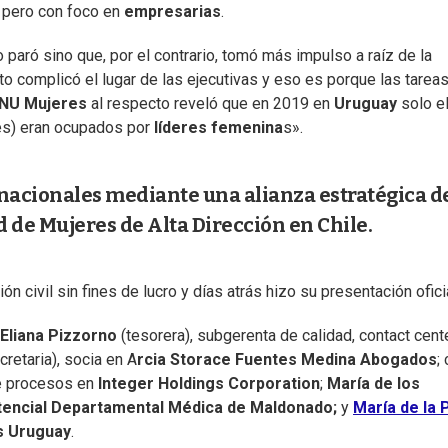
, pero con foco en
empresarias
.
 paró sino que, por el contrario, tomó más impulso a raíz de la
to complicó el lugar de las ejecutivas y eso es porque las tarea
NU Mujeres
al respecto reveló que en 2019 en
Uruguay
solo e
es) eran ocupados por
líderes femenina
s».
rnacionales mediante una alianza estratégica d
de Mujeres de Alta Dirección en Chile.
 civil sin fines de lucro y días atrás hizo su presentación oficia
Eliana Pizzorno
(tesorera), subgerenta de calidad, contact cent
cretaria), socia en A
rcia Storace Fuentes Medina Abogados
;
de procesos en
Integer Holdings Corporation
;
María de los
tencial Departamental Médica de Maldonado;
y
María de la 
s Uruguay
.