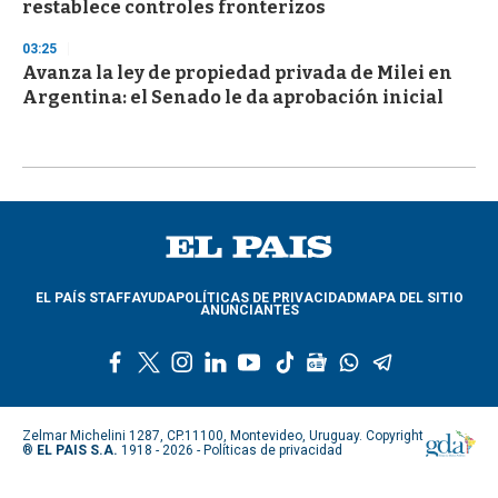
restablece controles fronterizos
03:25
Avanza la ley de propiedad privada de Milei en
Argentina: el Senado le da aprobación inicial
EL PAÍS STAFF
AYUDA
POLÍTICAS DE PRIVACIDAD
MAPA DEL SITIO
ANUNCIANTES
f
t
i
l
y
t
g
w
t
a
w
n
i
o
i
o
h
e
c
i
s
n
u
k
o
a
l
e
t
t
k
t
t
g
t
e
Zelmar Michelini 1287, CP.11100, Montevideo, Uruguay. Copyright
b
t
a
e
u
o
l
s
g
®
EL PAIS S.A.
1918 - 2026 -
Políticas de privacidad
o
e
g
d
b
k
e
a
r
o
r
r
i
e
n
p
a