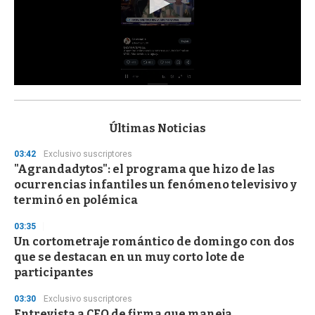
0
s
e
c
Últimas Noticias
o
n
03:42
Exclusivo suscriptores
d
"Agrandadytos": el programa que hizo de las
s
o
ocurrencias infantiles un fenómeno televisivo y
f
terminó en polémica
3
3
s
03:35
e
Un cortometraje romántico de domingo con dos
c
que se destacan en un muy corto lote de
o
n
participantes
d
s
03:30
Exclusivo suscriptores
Entrevista a CEO de firma que maneja