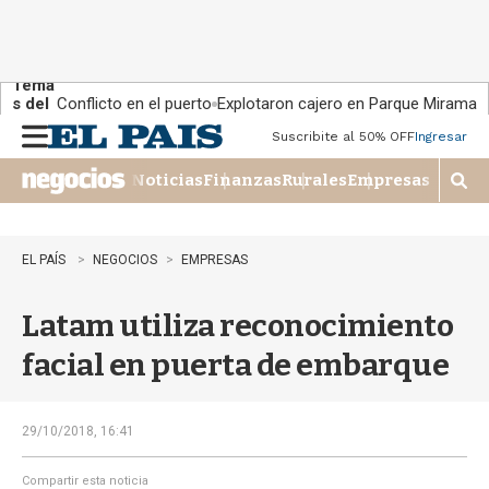
Tema
s del
Conflicto en el puerto
Explotaron cajero en Parque Miramar
día:
Suscribite al 50% OFF
Ingresar
M
e
Noticias
Finanzas
Rurales
Empresas
n
M
u
o
s
t
EL PAÍS
NEGOCIOS
EMPRESAS
r
a
Latam utiliza reconocimiento
r
b
facial en puerta de embarque
�
s
q
u
29/10/2018, 16:41
e
d
Compartir esta noticia