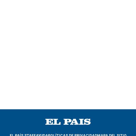
EL PAÍS STAFF
AYUDA
POLÍTICAS DE PRIVACIDAD
MAPA DEL SITIO