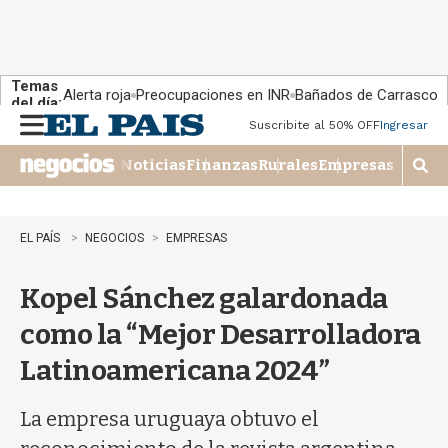
Temas
Alerta roja
Preocupaciones en INR
Bañados de Carrasco
del día:
Suscribite al 50% OFF
Ingresar
M
e
Noticias
Finanzas
Rurales
Empresas
n
M
u
o
s
t
EL PAÍS
NEGOCIOS
EMPRESAS
r
a
Kopel Sánchez galardonada
r
b
como la “Mejor Desarrolladora
�
s
Latinoamericana 2024”
q
u
e
La empresa uruguaya obtuvo el
d