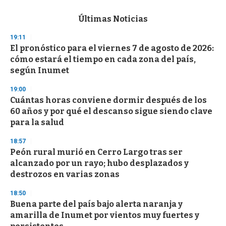
e
c
Últimas Noticias
o
n
19:11
d
El pronóstico para el viernes 7 de agosto de 2026:
s
o
cómo estará el tiempo en cada zona del país,
f
según Inumet
3
3
s
19:00
e
Cuántas horas conviene dormir después de los
c
60 años y por qué el descanso sigue siendo clave
o
n
para la salud
d
s
18:57
Peón rural murió en Cerro Largo tras ser
alcanzado por un rayo; hubo desplazados y
destrozos en varias zonas
18:50
Buena parte del país bajo alerta naranja y
amarilla de Inumet por vientos muy fuertes y