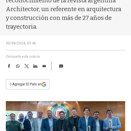
reconocimiento de la revista argentina
a
Architector, un referente en arquitectura
y construcción con más de 27 años de
trayectoria.
30/09/2024, 03:46
Compartir esta noticia
F
W
T
L
E
a
h
w
i
m
c
a
i
n
a
e
t
t
k
i
+
Agregar El País en
b
s
t
e
l
o
A
e
d
o
p
r
I
k
p
n