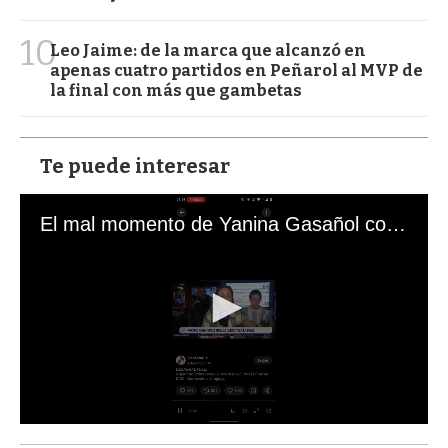
10
Leo Jaime: de la marca que alcanzó en
apenas cuatro partidos en Peñarol al MVP de
la final con más que gambetas
Te puede interesar
El mal momento de Yanina Gasañol con un hincha argentino en "Subrayado"
0
s