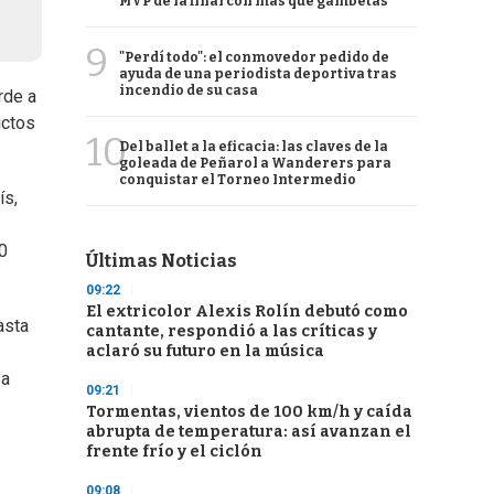
MVP de la final con más que gambetas
9
"Perdí todo": el conmovedor pedido de
ayuda de una periodista deportiva tras
incendio de su casa
rde a
uctos
10
Del ballet a la eficacia: las claves de la
goleada de Peñarol a Wanderers para
conquistar el Torneo Intermedio
ís,
0
Últimas Noticias
09:22
El extricolor Alexis Rolín debutó como
asta
cantante, respondió a las críticas y
aclaró su futuro en la música
 a
09:21
Tormentas, vientos de 100 km/h y caída
abrupta de temperatura: así avanzan el
frente frío y el ciclón
09:08