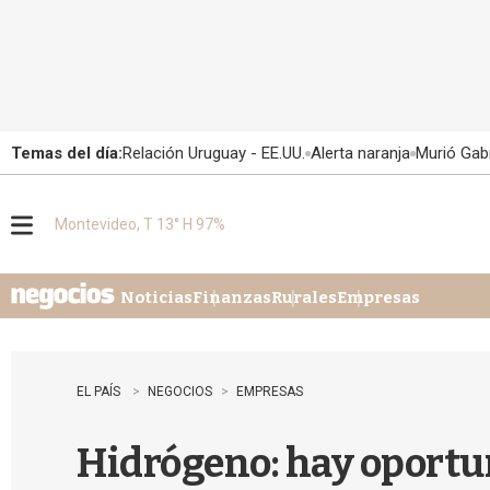
Temas del día:
Relación Uruguay - EE.UU.
Alerta naranja
Murió Gabr
Montevideo, T 13° H 97%
M
e
n
u
Noticias
Finanzas
Rurales
Empresas
EL PAÍS
NEGOCIOS
EMPRESAS
Hidrógeno: hay oportu