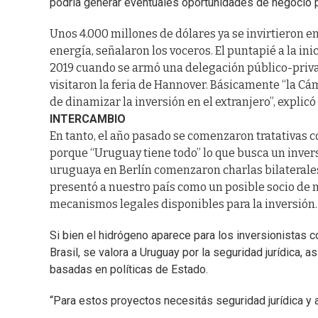
podría generar eventuales oportunidades de negocio 
Unos 4.000 millones de dólares ya se invirtieron e
energía, señalaron los voceros. El puntapié a la i
2019 cuando se armó una delegación público-priva
visitaron la feria de Hannover. Básicamente “la Cá
de dinamizar la inversión en el extranjero”, explicó
INTERCAMBIO
En tanto, el año pasado se comenzaron tratativas 
porque “Uruguay tiene todo” lo que busca un invers
uruguaya en Berlín comenzaron charlas bilaterales
presentó a nuestro país como un posible socio de n
mecanismos legales disponibles para la inversión.
Si bien el hidrógeno aparece para los inversionistas 
Brasil, se valora a Uruguay por la seguridad jurídica, a
basadas en políticas de Estado.
“Para estos proyectos necesitás seguridad jurídica y al