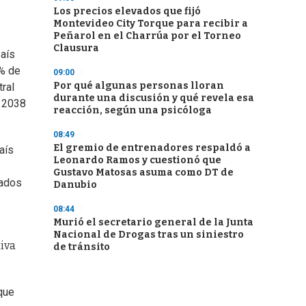
Los precios elevados que fijó
Montevideo City Torque para recibir a
Peñarol en el Charrúa por el Torneo
Clausura
País
5% de
09:00
Por qué algunas personas lloran
tral
durante una discusión y qué revela esa
a 2038
reacción, según una psicóloga
08:49
El gremio de entrenadores respaldó a
aís
Leonardo Ramos y cuestionó que
Gustavo Matosas asuma como DT de
vados
Danubio
08:44
Murió el secretario general de la Junta
Nacional de Drogas tras un siniestro
tiva
de tránsito
que