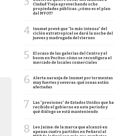
3
Ciudad Vieja aprovechando ocho
propiedades públicas: ¿cómo es el plan
del MVOT?
4
Inumet prevé que "lo más intenso" del
ciclón extratropical se dará la noche del
jueves y madrugada del viernes
5
El ocaso de las galerías del Centro y el
boom en Pocitos: cómo se reconfigura el
mercado de locales comerciales
6
Alerta naranja de Inumet por tormentas
muy fuertes y severas: qué zonas están
afectadas
7
Las "presiones" de Estados Unidos que ha
recibido el gobierno en este período y
qué diálogo se está manteniendo
8
Leo Jaime: de la marca que alcanzó en
apenas cuatro partidos en Peñarol al