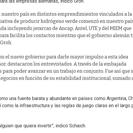
para las empresas alemanas, indicó Groh.
n nuestro país en distintos emprendimientos vinculados a la
niciativa de producir hidrógeno verde comenzó en nuestro paí
da incluyendo jerarcas de Ancap, Antel, UTE y del MIEM que
mara facilita los contactos mientras que el gobierno alemán t
 Groh.
con el nuevo gobierno para darle mayor impulso a esta idea
or, destacaron los entrevistados. A través de la embajada
 para poder avanzar en un trabajo en conjunto. Fue así que 
egocios en función de su estabilidad institucional, sumado a
como una fuente barata y abundante en países como Argentina, Ch
sí como la infraestructura y las reglas de juego claras en el largo
guien que quiera invertir”, indicó Schaich.