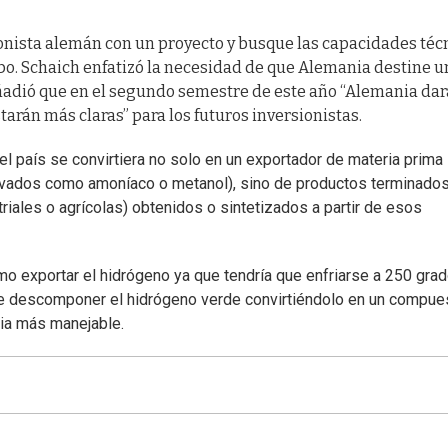
ionista alemán con un proyecto y busque las capacidades téc
abo. Schaich enfatizó la necesidad de que Alemania destine u
ñadió que en el segundo semestre de este año “Alemania dar
tarán más claras” para los futuros inversionistas.
el país se convirtiera no solo en un exportador de materia prima
rivados como amoníaco o metanol), sino de productos terminado
iales o agrícolas) obtenidos o sintetizados a partir de esos
ómo exportar el hidrógeno ya que tendría que enfriarse a 250 gra
 de descomponer el hidrógeno verde convirtiéndolo en un compue
cia más manejable.