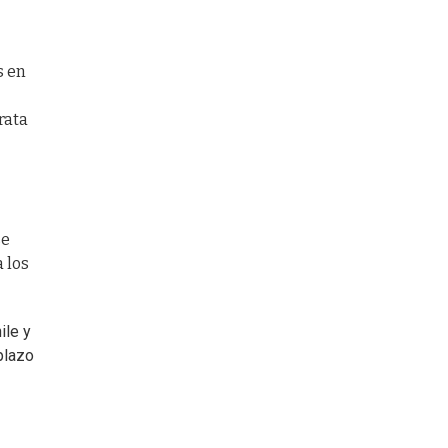
s en
rata
se
 los
ile y
 plazo