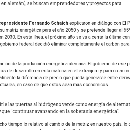
s en alemán), se buscan emprendedores y proyectos para
icepresidente Fernando Schaich
explicaron en diálogo con El 
 su matriz energética para el año 2050 y se pretende llegar al 6
 2030. En esta línea, el próximo año se va a cerrar la última cen
l gobierno federal decidió eliminar completamente el carbón par
zación de la producción energética alemana. El gobierno de ese p
s de desarrollo en esta materia en el extranjero y para crear un
oralmente la diferencia de precio que pueda generarse entre deri
 actuales, en caso de que éstos sean más económicos.
irle las puertas al hidrógeno verde como energía de alterna
ay que “continuar avanzando en la soberanía energética”.
 tiempo lo relativo al cambio de la matriz en nuestro país, lo 