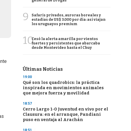
general de Drogas
9
Safaris privados, auroras boreales y
estadías de US$ 3.000 por día: así viajan
los uruguayos premium
10
Cesó la alerta amarilla por vientos
fuertes y persistentes que abarcaba
desde Montevideo hasta el Chuy
ante
Últimas Noticias
19:00
Qué son los quadrobics: la práctica
inspirada en movimientos animales
que mejora fuerza y movilidad
18:57
Cerro Largo 1-0 Juventud en vivo por el
Clausura: en el arranque, Pandiani
as
puso en ventaja al Arachán
18:51