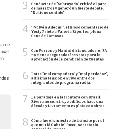
3
Conductor de "Subrayado" criticó el paro
de maestros y generó un fuerte debate:
"No tiene sentido"
4
"¡Volvé a Adeom!": el filoso comentario de
Yesty Prieto a Valeria Ripoll en plena
Cena de Famosos
asa de
5
Con Perrone y Manini distanciados, el FA
 cual
no tiene asegurados los votos para la
en
aprobación de la Rendición de Cuentas
6
Entre "mal compañero" y "mal perdedor",
endas
altísima tensión en vivo entre dos
integrantes de programa radial
7
La paradoja en la frontera con Brasil:
Rivera no construye edificios hace una
década y Livramento explota con obras
8
Cómo fue el siniestro de tránsito por el
que murió Gabriel Rossi, secretario