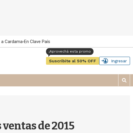
 a Cardama
En Clave País
Suscribite al 50% OFF
Ingresar
M
o
s
t
r
a
r
s ventas de 2015
b
�