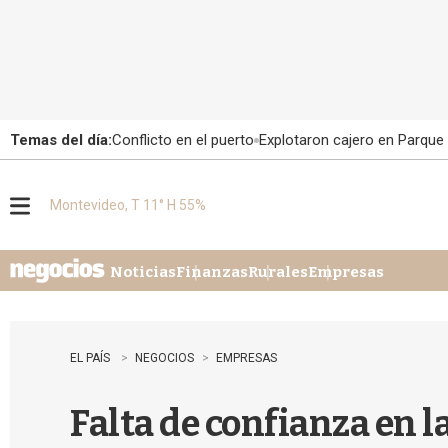
Temas del día:
Conflicto en el puerto
Explotaron cajero en Parque
Montevideo, T 11° H 55%
M
e
n
u
Noticias
Finanzas
Rurales
Empresas
EL PAÍS
NEGOCIOS
EMPRESAS
Falta de confianza en 