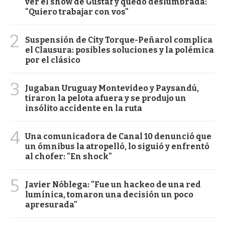
ver el show de Gustaf y quedó deslumbrada:
"Quiero trabajar con vos"
2
Suspensión de City Torque-Peñarol complica
el Clausura: posibles soluciones y la polémica
por el clásico
3
Jugaban Uruguay Montevideo y Paysandú,
tiraron la pelota afuera y se produjo un
insólito accidente en la ruta
4
Una comunicadora de Canal 10 denunció que
un ómnibus la atropelló, lo siguió y enfrentó
al chofer: "En shock"
5
Javier Nóblega: "Fue un hackeo de una red
lumínica, tomaron una decisión un poco
apresurada"