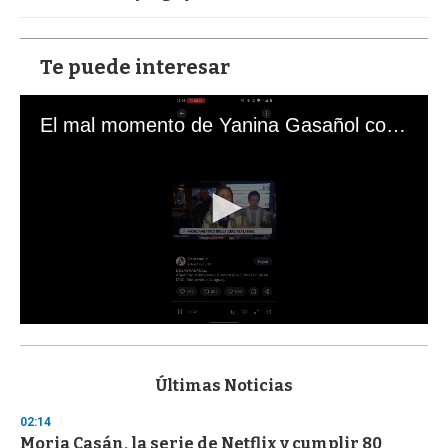
Te puede interesar
El mal momento de Yanina Gasañol con un hincha argentino en "Subrayado"
0
s
e
c
Últimas Noticias
o
n
02:14
d
Moria Casán, la serie de Netflix y cumplir 80
s