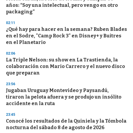
o
años: “Soy una intelectual, pero vengo en otro
f
packaging”
3
3
s
02:11
e
¿Qué hay para hacer en la semana? Ruben Blades
c
en el Sodre, "Camp Rock 3" en Disney+ y Buitres
o
n
en el Planetario
d
s
02:06
La Triple Nelson: su show en La Trastienda, la
colaboración con Mario Carrero y el nuevo disco
que preparan
23:56
Jugaban Uruguay Montevideo y Paysandú,
tiraron la pelota afuera y se produjo un insólito
accidente en la ruta
23:45
Conocé los resultados de la Quiniela y la Tómbola
nocturna del sábado 8 de agosto de 2026