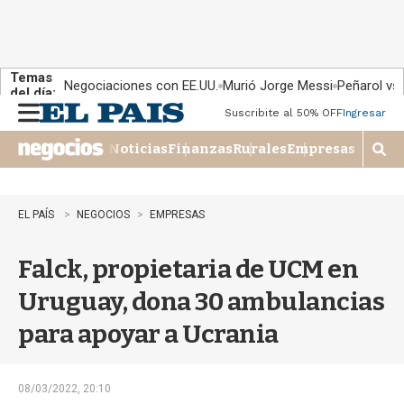
Temas
Negociaciones con EE.UU.
Murió Jorge Messi
Peñarol vs
del día:
Suscribite al 50% OFF
Ingresar
M
e
Noticias
Finanzas
Rurales
Empresas
n
M
u
o
s
t
EL PAÍS
NEGOCIOS
EMPRESAS
r
a
Falck, propietaria de UCM en
r
b
Uruguay, dona 30 ambulancias
�
s
para apoyar a Ucrania
q
u
e
d
08/03/2022, 20:10