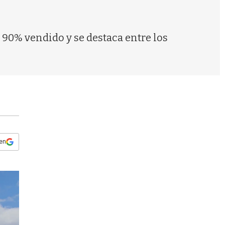
s
q
u
e
 90% vendido y se destaca entre los
d
a
 en