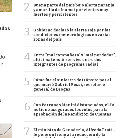
2
Buena parte del país bajo alerta naranja
y amarilla de Inumet por vientos muy
fuertes y persistentes
3
vados
Gobierno declaró la alerta roja por las
condiciones meteorológicas en varias
zonas del país
4
Entre "mal compañero" y "mal perdedor",
ido
altísima tensión en vivo entre dos
ir
integrantes de programa radial
5
Cómo fue el siniestro de tránsito por el
que murió Gabriel Rossi, secretario
general de Drogas
e
6
Con Perrone y Manini distanciados, el FA
no tiene asegurados los votos para la
aprobación de la Rendición de Cuentas
7
El ministro de Ganadería, Alfredo Fratti,
le pone un freno a la reducción de la