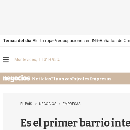
Temas del día:
Alerta roja
Preocupaciones en INR
Bañados de Ca
Montevideo, T 13° H 95%
M
e
n
u
Noticias
Finanzas
Rurales
Empresas
EL PAÍS
NEGOCIOS
EMPRESAS
Es el primer barrio int