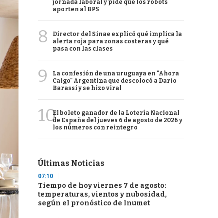
jornada laboral y pide que los robots
aporten al BPS
8
Director del Sinae explicó qué implica la
alerta roja para zonas costeras y qué
pasa con las clases
9
La confesión de una uruguaya en "Ahora
Caigo" Argentina que descolocó a Darío
Barassi y se hizo viral
10
El boleto ganador de la Lotería Nacional
de España del jueves 6 de agosto de 2026 y
los números con reintegro
Últimas Noticias
07:10
Tiempo de hoy viernes 7 de agosto:
temperaturas, vientos y nubosidad,
según el pronóstico de Inumet