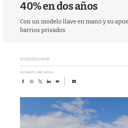
40% en dos años
Con un modelo llave en mano y su apuest
barrios privados
01/03/2024, 04:00
Compartir esta noticia
F
W
T
L
E
a
h
w
i
m
c
a
i
n
a
e
t
t
k
i
b
s
t
e
l
o
A
e
d
o
p
r
I
k
p
n