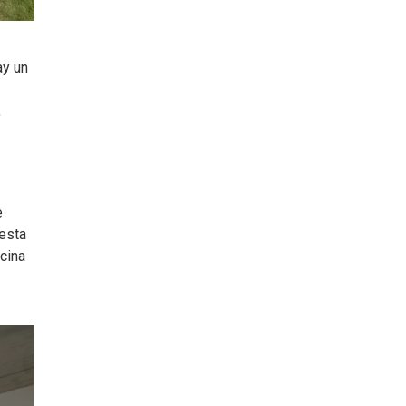
ay un
,
e
 esta
cina