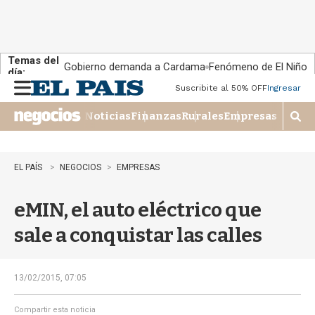
Temas del
Gobierno demanda a Cardama
Fenómeno de El Niño
día:
Suscribite al 50% OFF
Ingresar
M
e
Noticias
Finanzas
Rurales
Empresas
n
M
u
o
s
t
EL PAÍS
NEGOCIOS
EMPRESAS
r
a
eMIN, el auto eléctrico que
r
b
sale a conquistar las calles
�
s
q
u
13/02/2015, 07:05
e
d
Compartir esta noticia