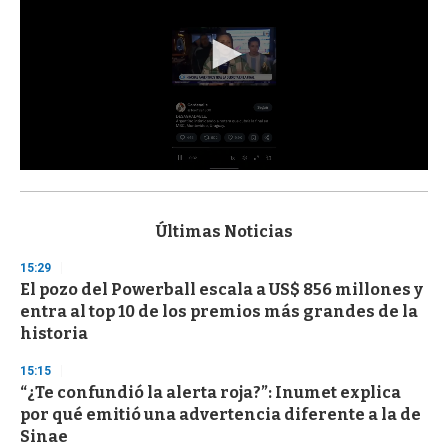
0
s
e
c
Últimas Noticias
o
n
15:29
d
El pozo del Powerball escala a US$ 856 millones y
s
o
entra al top 10 de los premios más grandes de la
f
historia
3
3
s
15:15
e
“¿Te confundió la alerta roja?”: Inumet explica
c
por qué emitió una advertencia diferente a la de
o
n
Sinae