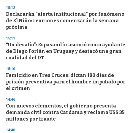
d
s
15:12
Declararán "alerta institucional" por fenómeno
de El Niño: reuniones comenzarán la semana
próxima
15:11
“Un desafío”: Espasandín asumió como ayudante
de Diego Forlán en Uruguay y destacó una gran
cualidad del DT
15:10
Femicidio en Tres Cruces: dictan 180 días de
prisión preventiva para el hombre imputado por
el crimen
14:46
Con nuevos elementos, el gobierno presenta
demanda civil contra Cardama y reclama US$ 35
millones por fraude
14:40