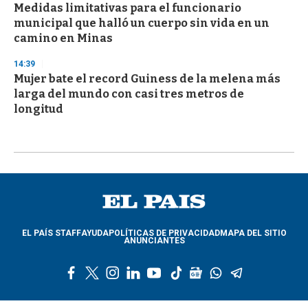
Medidas limitativas para el funcionario
municipal que halló un cuerpo sin vida en un
camino en Minas
14:39
Mujer bate el record Guiness de la melena más
larga del mundo con casi tres metros de
longitud
EL PAÍS STAFF
AYUDA
POLÍTICAS DE PRIVACIDAD
MAPA DEL SITIO
ANUNCIANTES
f
t
i
l
y
t
g
w
t
a
w
n
i
o
i
o
h
e
c
i
s
n
u
k
o
a
l