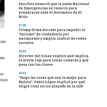
Sánchez anunció que la Junta Nacional
de Emergencias se reunirá para
prepararse ante el fenómeno de El
Niño
21:00
Trump firma decreto para impedir el
"turismo" de ciudadanía por
nacimiento y amplía control de redes
raer
sociales
20:52
Director del Sinae explicó qué implica
ate
la alerta roja para zonas costeras y qué
pasa con las clases
20:43
ton
"Hago las cosas que son lo mejor para
cluso
Malvín": Pablo López explicó por qué
eligió rival en los playoffs de la LUB