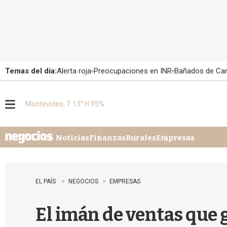
Temas del día:
Alerta roja
Preocupaciones en INR
Bañados de Ca
Montevideo, T 13° H 95%
M
e
n
u
Noticias
Finanzas
Rurales
Empresas
EL PAÍS
NEGOCIOS
EMPRESAS
El imán de ventas que