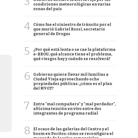
3
condiciones meteorológicas en varias
zonas del país
4
Cómo fue el siniestro de tránsito por el
que murió Gabriel Rossi, secretario
general de Drogas
5
¿Por qué está lenta o se cae la plataforma
e-BROU, qué alcance tiene el problema,
qué riesgos hay y cuándo se resolverá?
6
Gobierno quiere llevar mil familias a
Ciudad Vieja aprovechando ocho
propiedades públicas: ¿cómo es el plan
del MVOT?
7
Entre "mal compañero" y "mal perdedor",
altísima tensión en vivo entre dos
integrantes de programa radial
8
El ocaso de las galerías del Centro y el
boom en Pocitos: cómo se reconfigura el