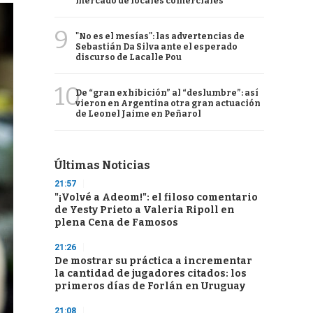
mercado de locales comerciales
9
"No es el mesías": las advertencias de
Sebastián Da Silva ante el esperado
discurso de Lacalle Pou
10
De “gran exhibición” al “deslumbre”: así
vieron en Argentina otra gran actuación
de Leonel Jaime en Peñarol
Últimas Noticias
21:57
"¡Volvé a Adeom!": el filoso comentario
de Yesty Prieto a Valeria Ripoll en
plena Cena de Famosos
21:26
De mostrar su práctica a incrementar
la cantidad de jugadores citados: los
primeros días de Forlán en Uruguay
21:08