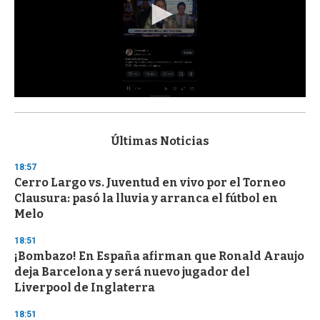
0
s
e
c
Últimas Noticias
o
n
18:57
d
Cerro Largo vs. Juventud en vivo por el Torneo
s
o
Clausura: pasó la lluvia y arranca el fútbol en
f
Melo
3
3
s
18:51
e
¡Bombazo! En España afirman que Ronald Araujo
c
deja Barcelona y será nuevo jugador del
o
n
Liverpool de Inglaterra
d
s
18:51