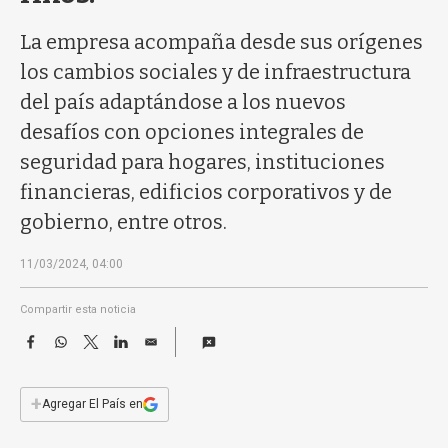
a
La empresa acompaña desde sus orígenes
los cambios sociales y de infraestructura
del país adaptándose a los nuevos
desafíos con opciones integrales de
seguridad para hogares, instituciones
financieras, edificios corporativos y de
gobierno, entre otros.
11/03/2024, 04:00
Compartir esta noticia
F
W
T
L
E
a
h
w
i
m
c
a
i
n
a
e
t
t
k
i
+
Agregar El País en
b
s
t
e
l
o
A
e
d