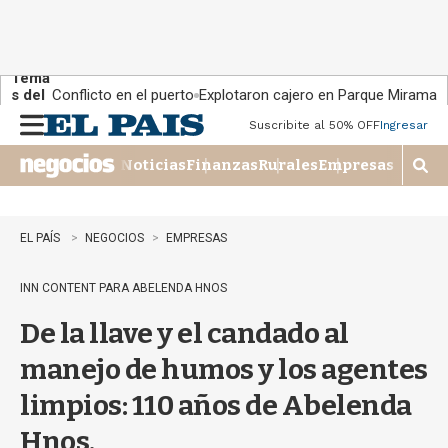
Tema
s del
Conflicto en el puerto
Explotaron cajero en Parque Miramar
día:
Suscribite al 50% OFF
Ingresar
M
e
Noticias
Finanzas
Rurales
Empresas
n
M
u
o
s
t
EL PAÍS
NEGOCIOS
EMPRESAS
r
a
INN CONTENT PARA ABELENDA HNOS
r
b
De la llave y el candado al
�
s
manejo de humos y los agentes
q
u
limpios: 110 años de Abelenda
e
d
Hnos.