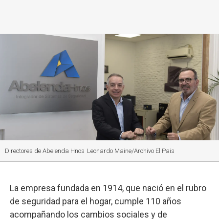
o
p
r
I
k
p
n
Directores de Abelenda Hnos
Leonardo Maine/Archivo El Pais
La empresa fundada en 1914, que nació en el rubro
de seguridad para el hogar, cumple 110 años
acompañando los cambios sociales y de