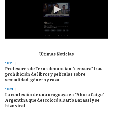
0
s
e
c
Últimas Noticias
o
n
18:11
d
Profesores de Texas denuncian "censura" tras
s
o
prohibición de libros y películas sobre
f
sexualidad, género y raza
3
3
s
18:03
e
La confesión de una uruguaya en "Ahora Caigo"
c
Argentina que descolocó a Darío Barassi y se
o
n
hizo viral
d
s