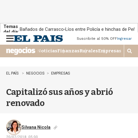
Temas
Bañados de Carrasco
Líos entre Policía e hinchas de Peña
del día:
Suscribite al 50% OFF
Ingresar
M
e
Noticias
Finanzas
Rurales
Empresas
n
M
u
o
s
t
EL PAÍS
NEGOCIOS
EMPRESAS
r
a
Capitalizó sus años y abrió
r
b
renovado
�
s
q
u
e
Silvana Nicola
d
20/07/2018, 05:00