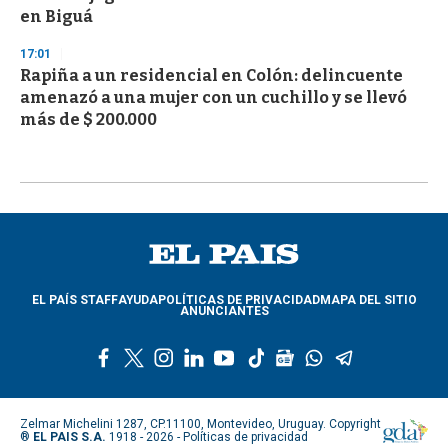
en Biguá
17:01
Rapiña a un residencial en Colón: delincuente
amenazó a una mujer con un cuchillo y se llevó
más de $ 200.000
EL PAÍS STAFF
AYUDA
POLÍTICAS DE PRIVACIDAD
MAPA DEL SITIO
ANUNCIANTES
f
t
i
l
y
t
g
w
t
a
w
n
i
o
i
o
h
e
c
i
s
n
u
k
o
a
l
e
t
t
k
t
t
g
t
e
Zelmar Michelini 1287, CP.11100, Montevideo, Uruguay. Copyright
b
t
a
e
u
o
l
s
g
®
EL PAIS S.A.
1918 - 2026 -
Políticas de privacidad